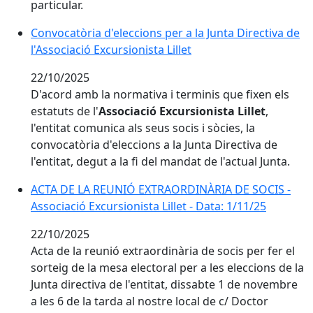
particular.
Convocatòria d'eleccions per a la Junta Directiva de l'A
Convocatòria d'eleccions per a la Junta Directiva de
l'Associació Excursionista Lillet
22/10/2025
D'acord amb la normativa i terminis que fixen els
estatuts de l'
Associació Excursionista Lillet
,
l'entitat comunica als seus socis i sòcies, la
convocatòria d'eleccions a la Junta Directiva de
l'entitat, degut a la fi del mandat de l'actual Junta.
ACTA DE LA REUNIÓ EXTRAORDINÀRIA DE SOCIS - Associa
ACTA DE LA REUNIÓ EXTRAORDINÀRIA DE SOCIS -
Associació Excursionista Lillet - Data: 1/11/25
22/10/2025
Acta de la reunió extraordinària de socis per fer el
sorteig de la mesa electoral per a les eleccions de la
Junta directiva de l'entitat, dissabte 1 de novembre
a les 6 de la tarda al nostre local de c/ Doctor