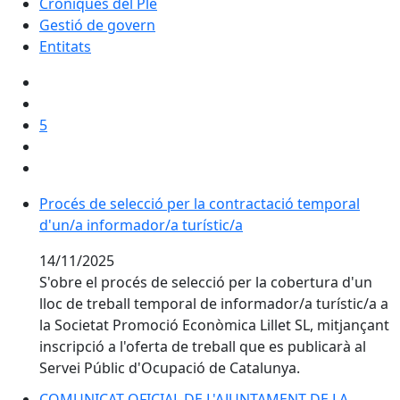
Cròniques del Ple
Gestió de govern
Entitats
5
Procés de selecció per la contractació temporal d'un/
Procés de selecció per la contractació temporal
d'un/a informador/a turístic/a
14/11/2025
S'obre el procés de selecció per la cobertura d'un
lloc de treball temporal de informador/a turístic/a a
la Societat Promoció Econòmica Lillet SL, mitjançant
inscripció a l'oferta de treball que es publicarà al
Servei Públic d'Ocupació de Catalunya.
COMUNICAT OFICIAL DE L'AJUNTAMENT DE LA POBLA DE
COMUNICAT OFICIAL DE L'AJUNTAMENT DE LA