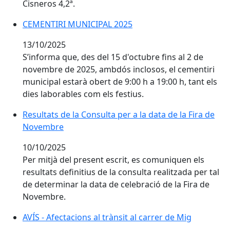
Cisneros 4,2ª.
CEMENTIRI MUNICIPAL 2025
CEMENTIRI MUNICIPAL 2025
13/10/2025
S’informa que, des del 15 d'octubre fins al 2 de
novembre de 2025, ambdós inclosos, el cementiri
municipal estarà obert de 9:00 h a 19:00 h, tant els
dies laborables com els festius.
Resultats de la Consulta per a la data de la Fira de 
Resultats de la Consulta per a la data de la Fira de
Novembre
10/10/2025
Per mitjà del present escrit, es comuniquen els
resultats definitius de la consulta realitzada per tal
de determinar la data de celebració de la Fira de
Novembre.
AVÍS - Afectacions al trànsit al carrer de Mig
AVÍS - Afectacions al trànsit al carrer de Mig