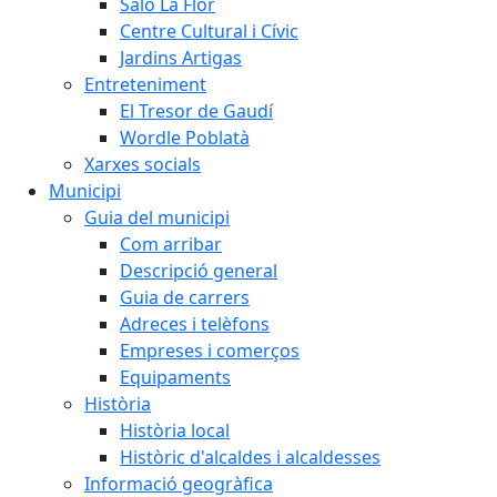
Saló La Flor
Centre Cultural i Cívic
Jardins Artigas
Entreteniment
El Tresor de Gaudí
Wordle Poblatà
Xarxes socials
Municipi
Guia del municipi
Com arribar
Descripció general
Guia de carrers
Adreces i telèfons
Empreses i comerços
Equipaments
Història
Història local
Històric d'alcaldes i alcaldesses
Informació geogràfica