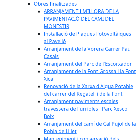
Obres finalitzades
ARRANJAMENT I MILLORA DE LA
PAVIMENTACIÓ DEL CAMI DEL
MONESTIR
Instal·lació de Plaques Fotovoltàiques
al Pavelló
Arranjament de la Vorera Carrer Pau
Casals
Arranjament del Parc de l'Escorxador
Arranjament de la Font Grossa i la Font
Xica
Renovació de la Xarxa d'Aigua Potable
del carrer del Regatell i de la Font
Arranjament paviments escales
travessera de Furrioles i Parc Xesco
Boix
Arranjament del camí de Cal Pujol de la
Pobla de Lillet
Manteniment i conservació dels