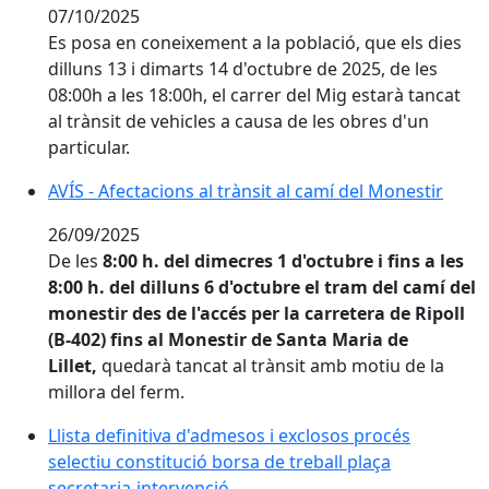
07/10/2025
Es posa en coneixement a la població, que els dies
dilluns 13 i dimarts 14 d'octubre de 2025, de les
08:00h a les 18:00h, el carrer del Mig estarà tancat
al trànsit de vehicles a causa de les obres d'un
particular.
AVÍS - Afectacions al trànsit al camí del Monestir
AVÍS - Afectacions al trànsit al camí del Monestir
26/09/2025
De les
8:00 h. del dimecres 1 d'octubre i fins a les
8:00 h. del dilluns 6 d'octubre
el tram del camí del
monestir des de l'accés per la carretera de Ripoll
(B-402) fins al Monestir de Santa Maria de
Lillet,
quedarà tancat al trànsit amb motiu de la
millora del ferm.
Llista definitiva d'admesos i exclosos procés selectiu 
Llista definitiva d'admesos i exclosos procés
selectiu constitució borsa de treball plaça
secretaria-intervenció