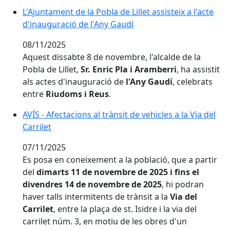
L'Ajuntament de la Pobla de Lillet assisteix a l'acte d'
L'Ajuntament de la Pobla de Lillet assisteix a l'acte
d'inauguració de l'Any Gaudí
08/11/2025
Aquest dissabte 8 de novembre, l'alcalde de la
Pobla de Lillet,
Sr. Enric Pla i Aramberri
, ha assistit
als actes d'inauguració de
l'Any Gaudí
, celebrats
entre
Riudoms i Reus
.
AVÍS - Afectacions al trànsit de vehicles a la Via del Car
AVÍS - Afectacions al trànsit de vehicles a la Via del
Carrilet
07/11/2025
Es posa en coneixement a la població, que a partir
del
dimarts 11 de novembre de 2025
i fins el
divendres 14 de novembre de 2025
, hi podran
haver talls intermitents de trànsit a la
Via del
Carrilet
, entre la plaça de st. Isidre i la via del
carrilet núm. 3, en motiu de les obres d'un