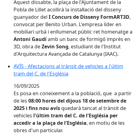
Aquest dissabte, la plaça de l'Ajuntament de la
Pobla de Lillet acollirà la instal·lació del disseny
guanyador del
I Concurs de Disseny FormART3D
,
convocat per Benito Urban. L'empresa líder en
mobiliari urbà i enllumenat públic ret homenatge a
Antoni Gaudí
amb un banc de formigó imprès en
3D, obra de
Zevin Song
, estudiant de l'Institut
d'Arquitectura Avançada de Catalunya (IAAC).
AVÍS - Afectacions al trànsit de vehicles a l'últim tram 
AVÍS - Afectacions al trànsit de vehicles a l'últim
tram del C. de l'Església
16/09/2025
Es posa en coneixement a la població, que a partir
de les
08:00 hores del dijous 18 de setembre de
2025 i fins nou avís
quedarà tancat al trànsit de
vehicles
l'últim tram del C. de l'Església per
accedir a la plaça de l'Església
, en motiu de les
obres d'un particular.