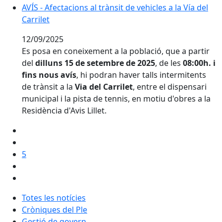
AVÍS - Afectacions al trànsit de vehicles a la Vía del Car
AVÍS - Afectacions al trànsit de vehicles a la Vía del
Carrilet
12/09/2025
Es posa en coneixement a la població, que a partir
del
dilluns 15 de setembre de 2025
, de les
08:00h. i
fins nous avís
, hi podran haver talls intermitents
de trànsit a la
Via del Carrilet
, entre el dispensari
municipal i la pista de tennis, en motiu d'obres a la
Residència d'Avis Lillet.
5
Totes les notícies
Cròniques del Ple
Gestió de govern