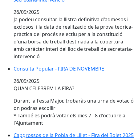
26/09/2025
Ja podeu consultar la llistra definitiva d'admesos i
exclosos i la data de realització de la prova teòrica-
pràctica del procés selectiu per a la constitució
d'una borsa de treball destinada a la cobertura
amb caràcter interí del lloc de treball de secretaria-
intervenció
Consulta Popular - FIRA DE NOVEMBRE
Consulta Popular - FIRA DE NOVEMBRE
26/09/2025
QUAN CELEBREM LA FIRA?
Durant la Festa Major, trobaràs una urna de votació
on podras escollir
* També es podrà votar els dies 7 i 8 d'octubre a
l'Ajuntament
Capgrossos de la Pobla de Lillet - Fira del Bolet 2025
Capgrossos de la Pobla de Lillet - Fira del Bolet 2025