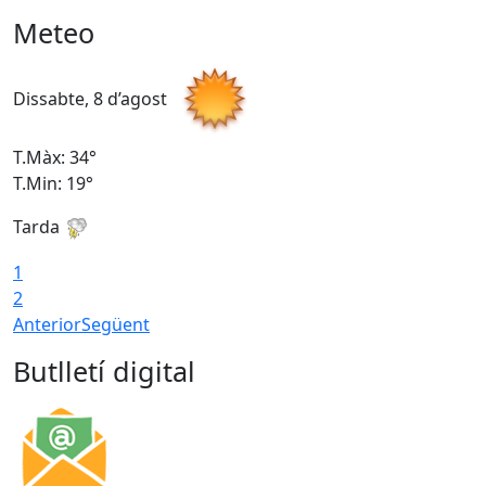
Meteo
Dissabte, 8 d’agost
D
T.Màx: 34°
T
T.Min: 19°
T
Tarda
T
1
2
Anterior
Següent
Butlletí digital