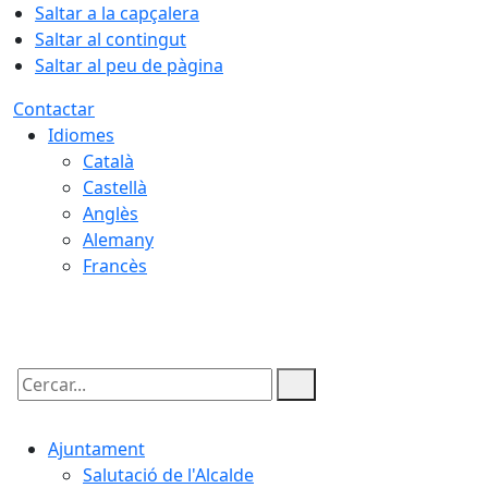
Saltar a la capçalera
Saltar al contingut
Saltar al peu de pàgina
Contactar
Idiomes
Català
Castellà
Anglès
Alemany
Francès
08.08.2026 | 06:20
Cercar:
Ajuntament
Salutació de l'Alcalde