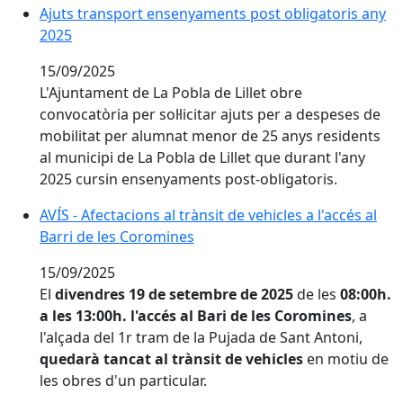
Ajuts transport ensenyaments post obligatoris any
2025
15/09/2025
L'Ajuntament de La Pobla de Lillet obre
convocatòria per sol·licitar ajuts per a despeses de
mobilitat per alumnat menor de 25 anys residents
al municipi de La Pobla de Lillet que durant l'any
2025 cursin ensenyaments post-obligatoris.
AVÍS - Afectacions al trànsit de vehicles a l'accés al B
AVÍS - Afectacions al trànsit de vehicles a l'accés al
Barri de les Coromines
15/09/2025
El
divendres 19 de setembre de 2025
de les
08:00h.
a les 13:00h. l'accés al Bari de les Coromines
, a
l'alçada del 1r tram de la Pujada de Sant Antoni,
quedarà tancat al trànsit de vehicles
en motiu de
les obres d'un particular.