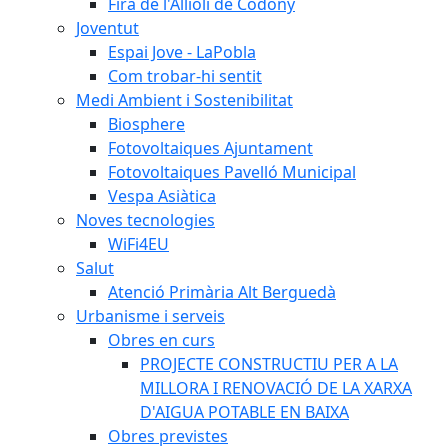
Fira de l'Allioli de Codony
Joventut
Espai Jove - LaPobla
Com trobar-hi sentit
Medi Ambient i Sostenibilitat
Biosphere
Fotovoltaiques Ajuntament
Fotovoltaiques Pavelló Municipal
Vespa Asiàtica
Noves tecnologies
WiFi4EU
Salut
Atenció Primària Alt Berguedà
Urbanisme i serveis
Obres en curs
PROJECTE CONSTRUCTIU PER A LA
MILLORA I RENOVACIÓ DE LA XARXA
D'AIGUA POTABLE EN BAIXA
Obres previstes