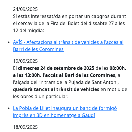
24/09/2025
Si estàs interessat/da en portar un capgros durant
el cercavila de la Fira del Bolet del dissabte 27 a les
12 del migdia:
AVÍS - Afectacions al trànsit de vehicles a l'accés al B
AVÍS - Afectacions al trànsit de vehicles a l'accés al
Barri de les Coromines
19/09/2025
El
dimecres 24 de setembre de 2025
de les
08:00h.
a les 13:00h. l'accés al Bari de les Coromines
, a
l'alçada del 1r tram de la Pujada de Sant Antoni,
quedarà tancat al trànsit de vehicles
en motiu de
les obres d'un particular.
La Pobla de Lillet inaugura un banc de formigó impr
La Pobla de Lillet inaugura un banc de formigó
imprès en 3D en homenatge a Gaudí
18/09/2025