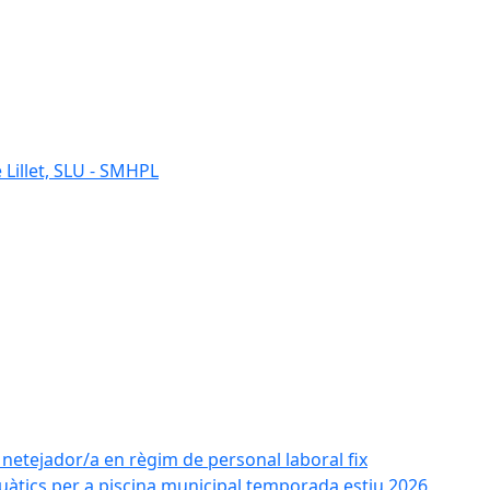
 Lillet, SLU - SMHPL
e netejador/a en règim de personal laboral fix
uàtics per a piscina municipal temporada estiu 2026