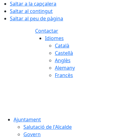
Saltar a la capçalera
Saltar al contingut
Saltar al peu de pàgina
Contactar
Idiomes
Català
Castellà
Anglès
Alemany
Francès
06.08.2026 | 15:51
Ajuntament
Salutació de l'Alcalde
Govern