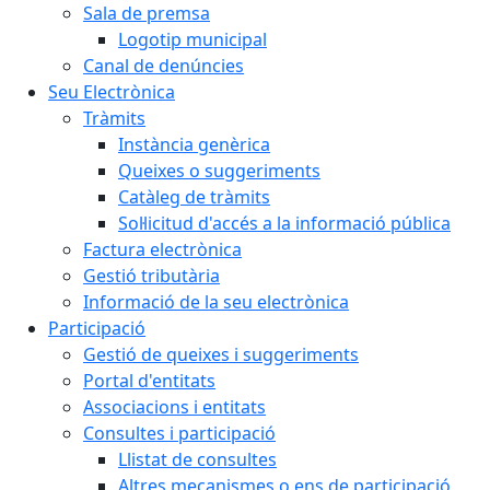
Sala de premsa
Logotip municipal
Canal de denúncies
Seu Electrònica
Tràmits
Instància genèrica
Queixes o suggeriments
Catàleg de tràmits
Sol·licitud d'accés a la informació pública
Factura electrònica
Gestió tributària
Informació de la seu electrònica
Participació
Gestió de queixes i suggeriments
Portal d'entitats
Associacions i entitats
Consultes i participació
Llistat de consultes
Altres mecanismes o ens de participació