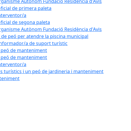
'Organisme Autònom Fundació Residència d'Avis
oficial de primera paleta
nterventor/a
oficial de segona paleta
'Organisme Autònom Fundació Residència d'Avis
l de peó per atendre la piscina municipal
'informador/a de suport turístic
de peó de manteniment
de peó de manteniment
nterventor/a
 turístics i un peó de jardineria i manteniment
nteniment