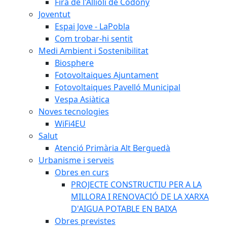
Fira de l'Allioli de Codony
Joventut
Espai Jove - LaPobla
Com trobar-hi sentit
Medi Ambient i Sostenibilitat
Biosphere
Fotovoltaiques Ajuntament
Fotovoltaiques Pavelló Municipal
Vespa Asiàtica
Noves tecnologies
WiFi4EU
Salut
Atenció Primària Alt Berguedà
Urbanisme i serveis
Obres en curs
PROJECTE CONSTRUCTIU PER A LA
MILLORA I RENOVACIÓ DE LA XARXA
D'AIGUA POTABLE EN BAIXA
Obres previstes