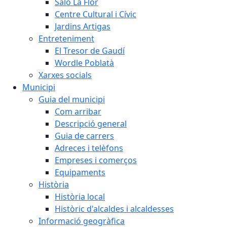
Saló La Flor
Centre Cultural i Cívic
Jardins Artigas
Entreteniment
El Tresor de Gaudí
Wordle Poblatà
Xarxes socials
Municipi
Guia del municipi
Com arribar
Descripció general
Guia de carrers
Adreces i telèfons
Empreses i comerços
Equipaments
Història
Història local
Històric d'alcaldes i alcaldesses
Informació geogràfica