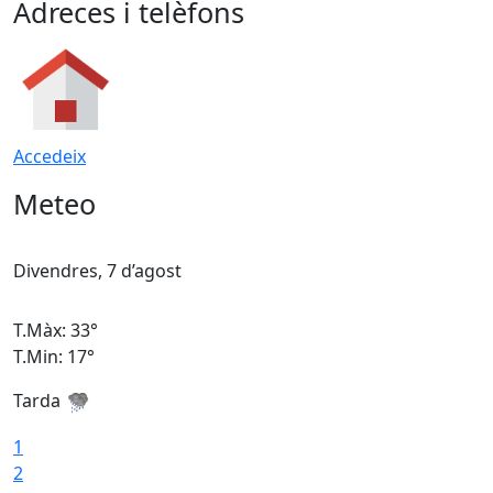
Adreces i telèfons
Accedeix
Meteo
Divendres, 7 d’agost
D
T.Màx: 33°
T
T.Min: 17°
T
Tarda
T
1
2