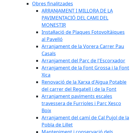
Obres finalitzades
ARRANJAMENT I MILLORA DE LA
PAVIMENTACIÓ DEL CAMI DEL
MONESTIR
Instal·lació de Plaques Fotovoltàiques
al Pavelló
Arranjament de la Vorera Carrer Pau
Casals
Arranjament del Parc de l'Escorxador
Arranjament de la Font Grossa i la Font
Xica
Renovació de la Xarxa d'Aigua Potable
del carrer del Regatell i de la Font
Arranjament paviments escales
travessera de Furrioles i Parc Xesco
Boix
Arranjament del camí de Cal Pujol de la
Pobla de Lillet
Manteniment i conservació dels