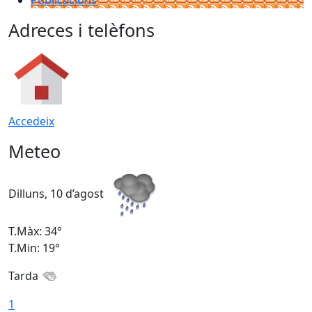
Adreces i telèfons
Accedeix
Meteo
Dilluns, 10 d’agost
D
T.Màx: 34°
T
T.Min: 19°
T
Tarda
T
1