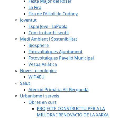
Festa Major del Roser
La Fira
Fira de l'Allioli de Codony
Joventut
Espai Jove - LaPobla
Com trobar-hi sentit
Medi Ambient i Sostenibilitat
Biosphere
Fotovoltaiques Ajuntament
Fotovoltaiques Pavelló Municipal
Vespa Asiàtica
Noves tecnologies
WiFi4EU
Salut
Atenció Primària Alt Berguedà
Urbanisme i serveis
Obres en curs
PROJECTE CONSTRUCTIU PER A LA
MILLORA I RENOVACIÓ DE LA XARXA