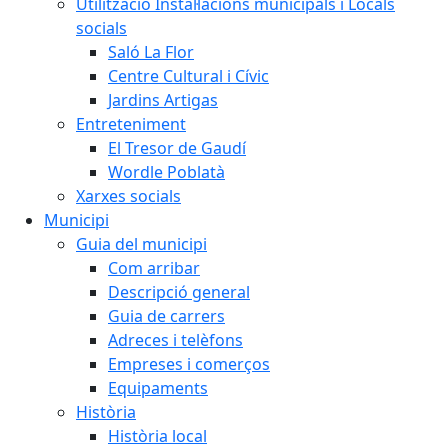
Utilització Instal·lacions municipals i Locals
socials
Saló La Flor
Centre Cultural i Cívic
Jardins Artigas
Entreteniment
El Tresor de Gaudí
Wordle Poblatà
Xarxes socials
Municipi
Guia del municipi
Com arribar
Descripció general
Guia de carrers
Adreces i telèfons
Empreses i comerços
Equipaments
Història
Història local