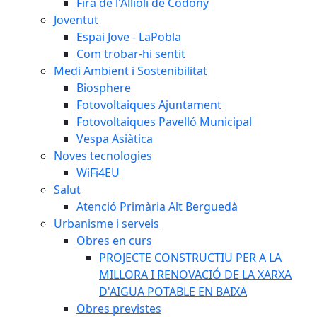
Fira de l'Allioli de Codony
Joventut
Espai Jove - LaPobla
Com trobar-hi sentit
Medi Ambient i Sostenibilitat
Biosphere
Fotovoltaiques Ajuntament
Fotovoltaiques Pavelló Municipal
Vespa Asiàtica
Noves tecnologies
WiFi4EU
Salut
Atenció Primària Alt Berguedà
Urbanisme i serveis
Obres en curs
PROJECTE CONSTRUCTIU PER A LA
MILLORA I RENOVACIÓ DE LA XARXA
D'AIGUA POTABLE EN BAIXA
Obres previstes