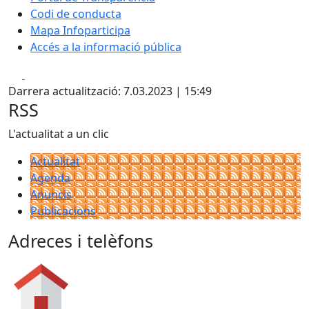
Codi de conducta
Mapa Infoparticipa
Accés a la informació pública
Facebook
X
Darrera actualització: 7.03.2023 | 15:49
RSS
L'actualitat a un clic
Actualitat
Agenda
Anuncis
Publicacions
Adreces i telèfons