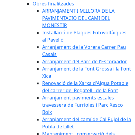
Obres finalitzades
ARRANJAMENT I MILLORA DE LA
PAVIMENTACIÓ DEL CAMI DEL
MONESTIR
Instal·lació de Plaques Fotovoltàiques
al Pavelló
Arranjament de la Vorera Carrer Pau
Casals
Arranjament del Parc de l'Escorxador
Arranjament de la Font Grossa i la Font
Xica
Renovació de la Xarxa d'Aigua Potable
del carrer del Regatell i de la Font
Arranjament paviments escales
travessera de Furrioles i Parc Xesco
Boix
Arranjament del camí de Cal Pujol de la
Pobla de Lillet
Manteniment i conservació dels