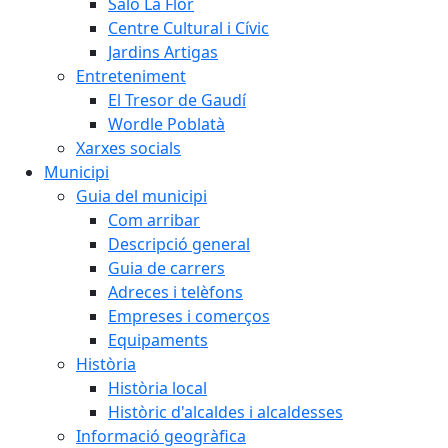
Saló La Flor
Centre Cultural i Cívic
Jardins Artigas
Entreteniment
El Tresor de Gaudí
Wordle Poblatà
Xarxes socials
Municipi
Guia del municipi
Com arribar
Descripció general
Guia de carrers
Adreces i telèfons
Empreses i comerços
Equipaments
Història
Història local
Històric d'alcaldes i alcaldesses
Informació geogràfica