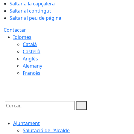
Saltar a la capçalera
Saltar al contingut
Saltar al peu de pàgina
Contactar
Idiomes
Català
Castellà
Anglès
Alemany
Francès
07.08.2026 | 23:36
Cercar:
Ajuntament
Salutació de l'Alcalde