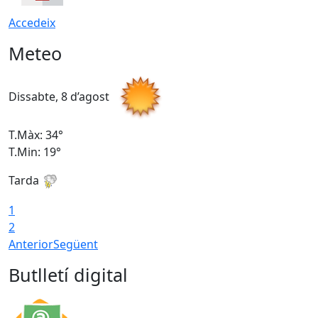
Accedeix
Meteo
Dissabte, 8 d’agost
D
T.Màx: 34°
T
T.Min: 19°
T
Tarda
T
1
2
Anterior
Següent
Butlletí digital