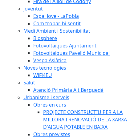
Fira de l'Allioli de Codony
Joventut
Espai Jove - LaPobla
Com trobar-hi sentit
Medi Ambient i Sostenibilitat
Biosphere
Fotovoltaiques Ajuntament
Fotovoltaiques Pavelló Municipal
Vespa Asiàtica
Noves tecnologies
WiFi4EU
Salut
Atenció Primària Alt Berguedà
Urbanisme i serveis
Obres en curs
PROJECTE CONSTRUCTIU PER A LA
MILLORA I RENOVACIÓ DE LA XARXA
D'AIGUA POTABLE EN BAIXA
Obres previstes