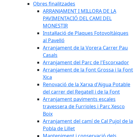
Obres finalitzades
ARRANJAMENT I MILLORA DE LA
PAVIMENTACIÓ DEL CAMI DEL
MONESTIR
Instal·lació de Plaques Fotovoltàiques
al Pavelló
Arranjament de la Vorera Carrer Pau
Casals
Arranjament del Parc de l'Escorxador
Arranjament de la Font Grossa i la Font
Xica
Renovació de la Xarxa d'Aigua Potable
del carrer del Regatell i de la Font
Arranjament paviments escales
travessera de Furrioles i Parc Xesco
Boix
Arranjament del camí de Cal Pujol de la
Pobla de Lillet
Manteniment i conservació dels