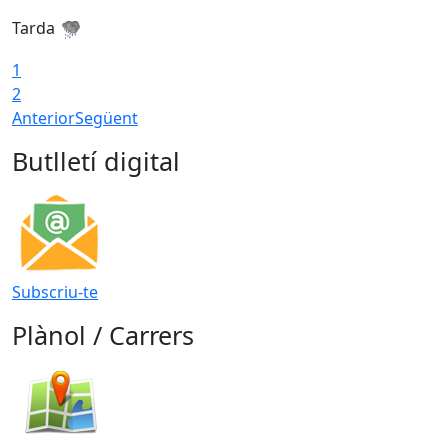
Tarda
T
1
2
Anterior
Següent
Butlletí digital
Subscriu-te
Plànol / Carrers