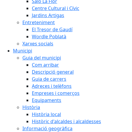
Saló La Flor
Centre Cultural i Cívic
Jardins Artigas
Entreteniment
El Tresor de Gaudí
Wordle Poblatà
Xarxes socials
Municipi
Guia del municipi
Com arribar
Descripció general
Guia de carrers
Adreces i telèfons
Empreses i comerços
Equipaments
Història
Història local
Històric d'alcaldes i alcaldesses
Informació geogràfica