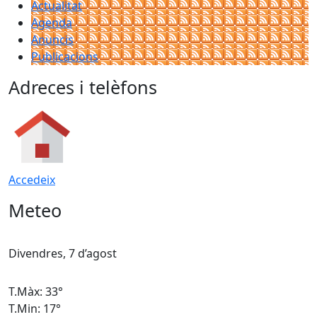
Actualitat
Agenda
Anuncis
Publicacions
Adreces i telèfons
Accedeix
Meteo
Divendres, 7 d’agost
D
T.Màx: 33°
T
T.Min: 17°
T