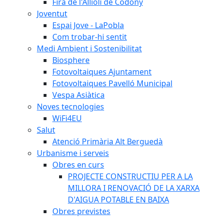
Fira de l'Allioli de Codony
Joventut
Espai Jove - LaPobla
Com trobar-hi sentit
Medi Ambient i Sostenibilitat
Biosphere
Fotovoltaiques Ajuntament
Fotovoltaiques Pavelló Municipal
Vespa Asiàtica
Noves tecnologies
WiFi4EU
Salut
Atenció Primària Alt Berguedà
Urbanisme i serveis
Obres en curs
PROJECTE CONSTRUCTIU PER A LA
MILLORA I RENOVACIÓ DE LA XARXA
D'AIGUA POTABLE EN BAIXA
Obres previstes