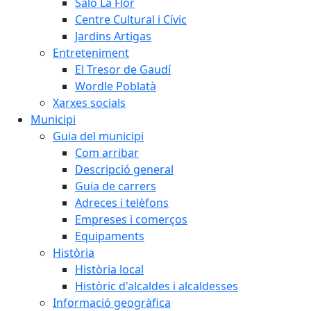
Saló La Flor
Centre Cultural i Cívic
Jardins Artigas
Entreteniment
El Tresor de Gaudí
Wordle Poblatà
Xarxes socials
Municipi
Guia del municipi
Com arribar
Descripció general
Guia de carrers
Adreces i telèfons
Empreses i comerços
Equipaments
Història
Història local
Històric d'alcaldes i alcaldesses
Informació geogràfica