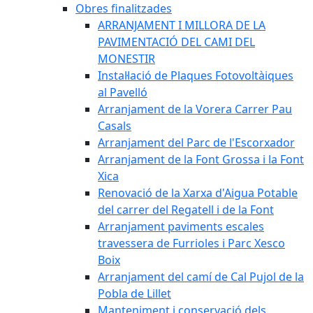
Obres finalitzades
ARRANJAMENT I MILLORA DE LA
PAVIMENTACIÓ DEL CAMI DEL
MONESTIR
Instal·lació de Plaques Fotovoltàiques
al Pavelló
Arranjament de la Vorera Carrer Pau
Casals
Arranjament del Parc de l'Escorxador
Arranjament de la Font Grossa i la Font
Xica
Renovació de la Xarxa d'Aigua Potable
del carrer del Regatell i de la Font
Arranjament paviments escales
travessera de Furrioles i Parc Xesco
Boix
Arranjament del camí de Cal Pujol de la
Pobla de Lillet
Manteniment i conservació dels