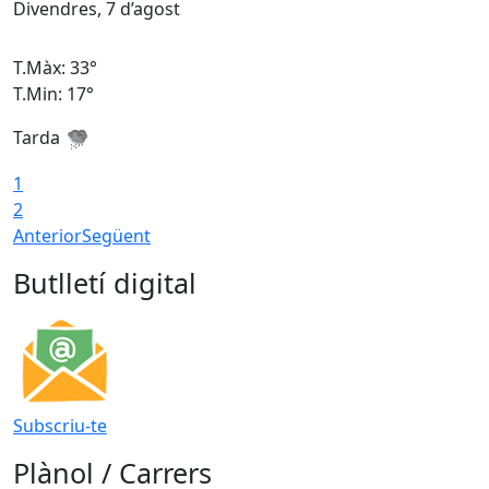
Divendres, 7 d’agost
D
T.Màx: 33°
T
T.Min: 17°
T
Tarda
T
1
2
Anterior
Següent
Butlletí digital
Subscriu-te
Plànol / Carrers