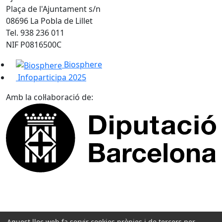
Plaça de l'Ajuntament s/n
08696 La Pobla de Lillet
Tel. 938 236 011
NIF P0816500C
Biosphere
Infoparticipa 2025
Amb la col·laboració de:
Aquest lloc web fa servir cookies pròpies i de tercers per