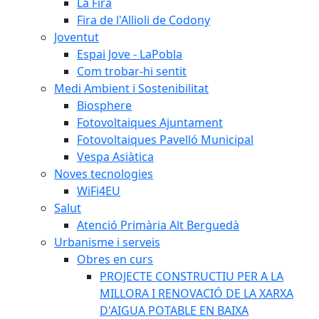
La Fira
Fira de l'Allioli de Codony
Joventut
Espai Jove - LaPobla
Com trobar-hi sentit
Medi Ambient i Sostenibilitat
Biosphere
Fotovoltaiques Ajuntament
Fotovoltaiques Pavelló Municipal
Vespa Asiàtica
Noves tecnologies
WiFi4EU
Salut
Atenció Primària Alt Berguedà
Urbanisme i serveis
Obres en curs
PROJECTE CONSTRUCTIU PER A LA
MILLORA I RENOVACIÓ DE LA XARXA
D'AIGUA POTABLE EN BAIXA