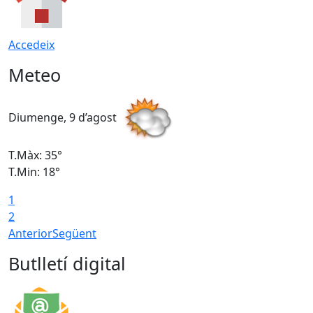
Accedeix
Meteo
Diumenge, 9 d’agost
D
T.Màx: 35°
T
T.Min: 18°
T
1
T
2
Anterior
Següent
Butlletí digital