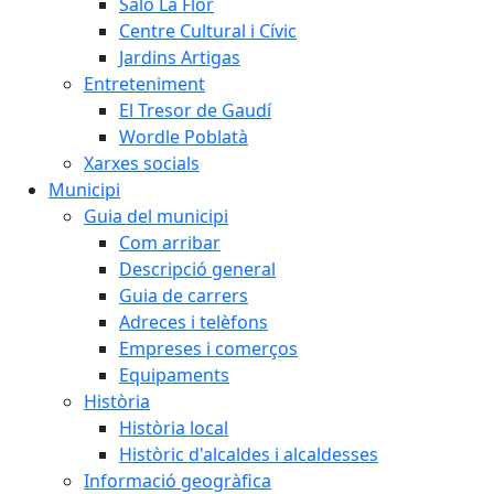
Saló La Flor
Centre Cultural i Cívic
Jardins Artigas
Entreteniment
El Tresor de Gaudí
Wordle Poblatà
Xarxes socials
Municipi
Guia del municipi
Com arribar
Descripció general
Guia de carrers
Adreces i telèfons
Empreses i comerços
Equipaments
Història
Història local
Històric d'alcaldes i alcaldesses
Informació geogràfica