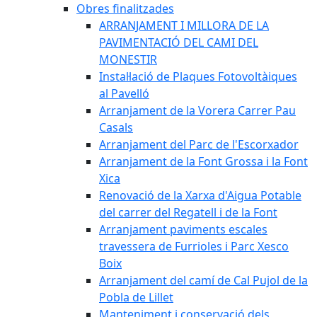
Obres finalitzades
ARRANJAMENT I MILLORA DE LA
PAVIMENTACIÓ DEL CAMI DEL
MONESTIR
Instal·lació de Plaques Fotovoltàiques
al Pavelló
Arranjament de la Vorera Carrer Pau
Casals
Arranjament del Parc de l'Escorxador
Arranjament de la Font Grossa i la Font
Xica
Renovació de la Xarxa d'Aigua Potable
del carrer del Regatell i de la Font
Arranjament paviments escales
travessera de Furrioles i Parc Xesco
Boix
Arranjament del camí de Cal Pujol de la
Pobla de Lillet
Manteniment i conservació dels