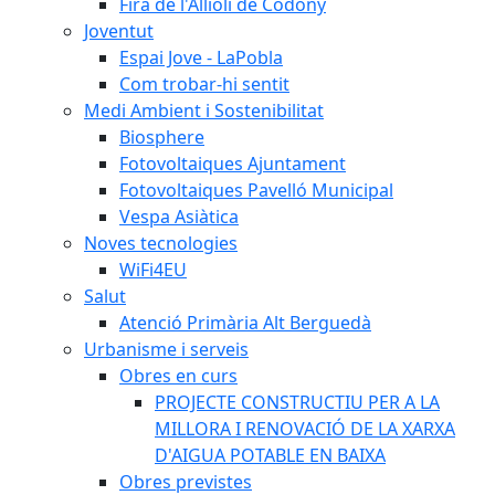
Fira de l'Allioli de Codony
Joventut
Espai Jove - LaPobla
Com trobar-hi sentit
Medi Ambient i Sostenibilitat
Biosphere
Fotovoltaiques Ajuntament
Fotovoltaiques Pavelló Municipal
Vespa Asiàtica
Noves tecnologies
WiFi4EU
Salut
Atenció Primària Alt Berguedà
Urbanisme i serveis
Obres en curs
PROJECTE CONSTRUCTIU PER A LA
MILLORA I RENOVACIÓ DE LA XARXA
D'AIGUA POTABLE EN BAIXA
Obres previstes