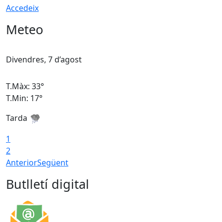
Accedeix
Meteo
Divendres, 7 d’agost
D
T.Màx: 33°
T
T.Min: 17°
T
Tarda
T
1
2
Anterior
Següent
Butlletí digital