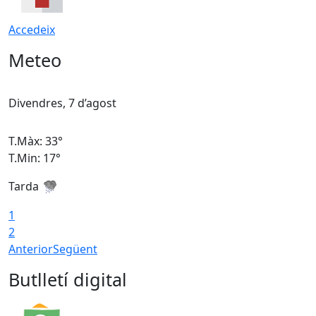
Accedeix
Meteo
Divendres, 7 d’agost
D
T.Màx: 33°
T
T.Min: 17°
T
Tarda
T
1
2
Anterior
Següent
Butlletí digital