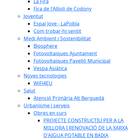
La Fira
Fira de l'Allioli de Codony
Joventut
Espai Jove - LaPobla
Com trobar-hi sentit
Medi Ambient i Sostenibilitat
Biosphere
Fotovoltaiques Ajuntament
Fotovoltaiques Pavelló Municipal
Vespa Asiàtica
Noves tecnologies
WiFi4EU
Salut
Atenció Primària Alt Berguedà
Urbanisme i serveis
Obres en curs
PROJECTE CONSTRUCTIU PER A LA
MILLORA I RENOVACIÓ DE LA XARXA
D'AIGUA POTABLE EN BAIXA