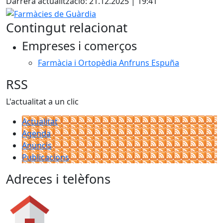
Darrera actualització: 21.12.2025 | 19:41
Farmàcies de Guàrdia
Contingut relacionat
Empreses i comerços
Farmàcia i Ortopèdia Anfruns Espuña
RSS
L'actualitat a un clic
Actualitat
Agenda
Anuncis
Publicacions
Adreces i telèfons