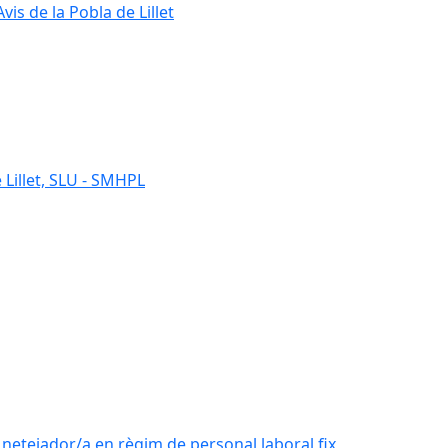
s de la Pobla de Lillet
 Lillet, SLU - SMHPL
e netejador/a en règim de personal laboral fix