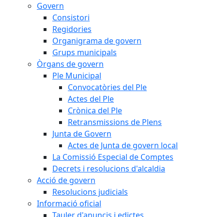
Govern
Consistori
Regidories
Organigrama de govern
Grups municipals
Òrgans de govern
Ple Municipal
Convocatòries del Ple
Actes del Ple
Crònica del Ple
Retransmissions de Plens
Junta de Govern
Actes de Junta de govern local
La Comissió Especial de Comptes
Decrets i resolucions d'alcaldia
Acció de govern
Resolucions judicials
Informació oficial
Tauler d'anuncis i edictes