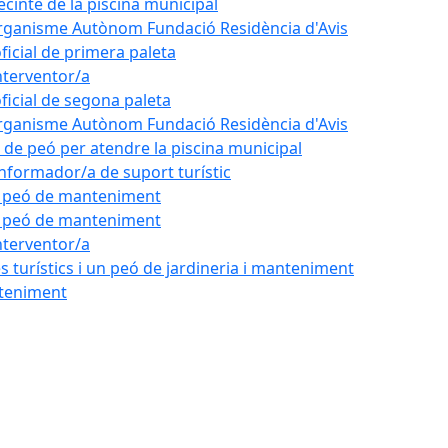
ecinte de la piscina municipal
'Organisme Autònom Fundació Residència d'Avis
oficial de primera paleta
nterventor/a
oficial de segona paleta
'Organisme Autònom Fundació Residència d'Avis
l de peó per atendre la piscina municipal
'informador/a de suport turístic
de peó de manteniment
de peó de manteniment
nterventor/a
 turístics i un peó de jardineria i manteniment
nteniment