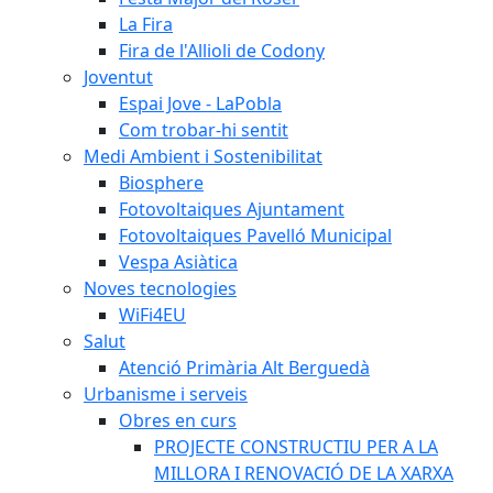
La Fira
Fira de l'Allioli de Codony
Joventut
Espai Jove - LaPobla
Com trobar-hi sentit
Medi Ambient i Sostenibilitat
Biosphere
Fotovoltaiques Ajuntament
Fotovoltaiques Pavelló Municipal
Vespa Asiàtica
Noves tecnologies
WiFi4EU
Salut
Atenció Primària Alt Berguedà
Urbanisme i serveis
Obres en curs
PROJECTE CONSTRUCTIU PER A LA
MILLORA I RENOVACIÓ DE LA XARXA