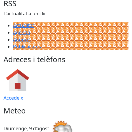
RSS
L'actualitat a un clic
Actualitat
Agenda
Anuncis
Publicacions
Adreces i telèfons
Accedeix
Meteo
Diumenge, 9 d’agost
D