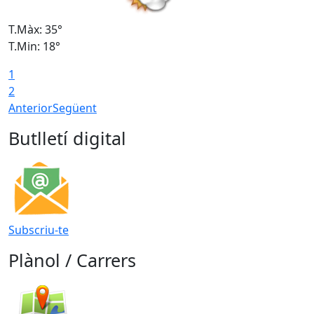
T.Màx: 35°
T
T.Min: 18°
T
1
T
2
Anterior
Següent
Butlletí digital
Subscriu-te
Plànol / Carrers