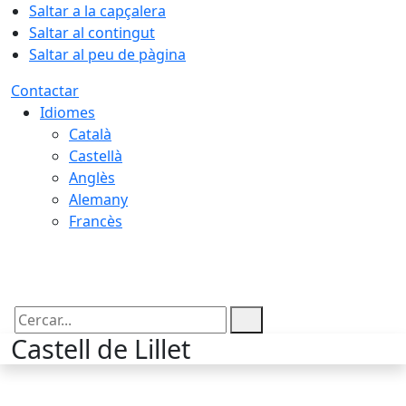
Saltar a la capçalera
Saltar al contingut
Saltar al peu de pàgina
Contactar
Idiomes
Català
Castellà
Anglès
Alemany
Francès
08.08.2026 | 17:33
Cercar:
Castell de Lillet