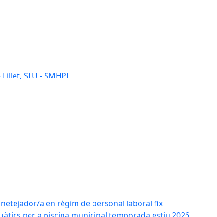
 Lillet, SLU - SMHPL
e netejador/a en règim de personal laboral fix
uàtics per a piscina municipal temporada estiu 2026