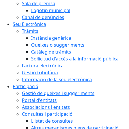
Sala de premsa
Logotip municipal
Canal de denúncies
Seu Electrònica
Tràmits
Instància genèrica
Queixes o suggeriments
Catàleg de tràmits
Sol·licitud d'accés a la informació pública
Factura electrònica
Gestió tributària
Informació de la seu electrònica
Participació
Gestió de queixes i suggeriments
Portal d'entitats
Associacions i entitats
Consultes i participació
Llistat de consultes
Altres mecanismes o ens de participació