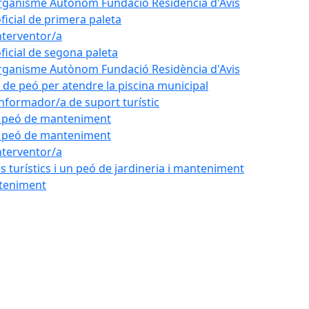
'Organisme Autònom Fundació Residència d'Avis
oficial de primera paleta
nterventor/a
oficial de segona paleta
'Organisme Autònom Fundació Residència d'Avis
l de peó per atendre la piscina municipal
'informador/a de suport turístic
de peó de manteniment
de peó de manteniment
nterventor/a
 turístics i un peó de jardineria i manteniment
nteniment