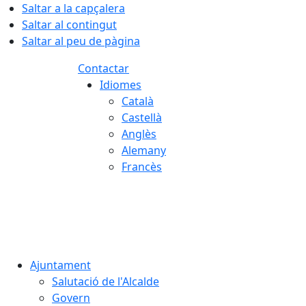
Saltar a la capçalera
Saltar al contingut
Saltar al peu de pàgina
Contactar
Idiomes
Català
Castellà
Anglès
Alemany
Francès
07.08.2026 | 08:03
Ajuntament
Salutació de l'Alcalde
Govern