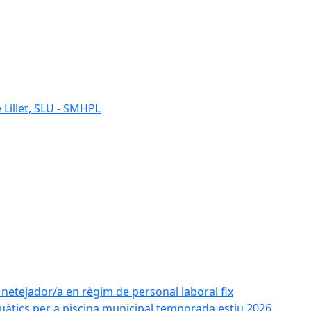
 Lillet, SLU - SMHPL
e netejador/a en règim de personal laboral fix
uàtics per a piscina municipal temporada estiu 2026