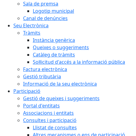
Sala de premsa
Logotip municipal
Canal de denúncies
Seu Electrònica
Tràmits
Instància genèrica
Queixes o suggeriments
Catàleg de tràmits
Sol·licitud d'accés a la informació pública
Factura electrònica
Gestió tributària
Informació de la seu electrònica
Participació
Gestió de queixes i suggeriments
Portal d'entitats
Associacions i entitats
Consultes i participació
Llistat de consultes
Altres mecanismes o ens de participació