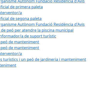
'Organisme Autònom Fundació Residència d'Avis
oficial de primera paleta
nterventor/a
oficial de segona paleta
'Organisme Autònom Fundació Residència d'Avis
l de peó per atendre la piscina municipal
'informador/a de suport turístic
de peó de manteniment
de peó de manteniment
nterventor/a
 turístics i un peó de jardineria i manteniment
nteniment