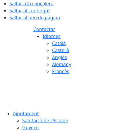
Saltar a la capçalera
Saltar al contingut
Saltar al peu de pàgina
Contactar
Idiomes
Català
Castellà
Anglès
Alemany
Francès
07.08.2026 | 05:25
Ajuntament
Salutació de l'Alcalde
Govern