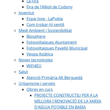
La Fira
Fira de l'Allioli de Codony
Joventut
Espai Jove - LaPobla
Com trobar-hi sentit
Medi Ambient i Sostenibilitat
Biosphere
Fotovoltaiques Ajuntament
Fotovoltaiques Pavelló Municipal
Vespa Asiàtica
Noves tecnologies
WiFi4EU
Salut
Atenció Primària Alt Berguedà
Urbanisme i serveis
Obres en curs
PROJECTE CONSTRUCTIU PER A LA
MILLORA I RENOVACIÓ DE LA XARXA
D'AIGUA POTABLE EN BAIXA