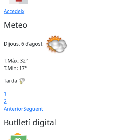
Accedeix
Meteo
Dijous, 6 d’agost
D
T.Màx: 32°
T
T.Min: 17°
T
Tarda
T
1
2
Anterior
Següent
Butlletí digital