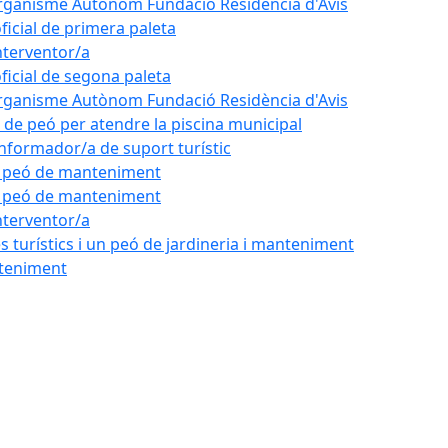
'Organisme Autònom Fundació Residència d'Avis
oficial de primera paleta
nterventor/a
oficial de segona paleta
'Organisme Autònom Fundació Residència d'Avis
l de peó per atendre la piscina municipal
'informador/a de suport turístic
de peó de manteniment
de peó de manteniment
nterventor/a
 turístics i un peó de jardineria i manteniment
nteniment