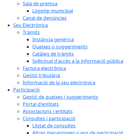
Sala de premsa
Logotip municipal
Canal de denúncies
Seu Electrònica
Tràmits
Instància genèrica
Queixes o suggeriments
Catàleg de tràmits
Sol·licitud d'accés a la informació pública
Factura electrònica
Gestió tributària
Informació de la seu electrònica
Participació
Gestió de queixes i suggeriments
Portal d'entitats
Associacions i entitats
Consultes i participació
Llistat de consultes
Altres mecanismes o ens de participació