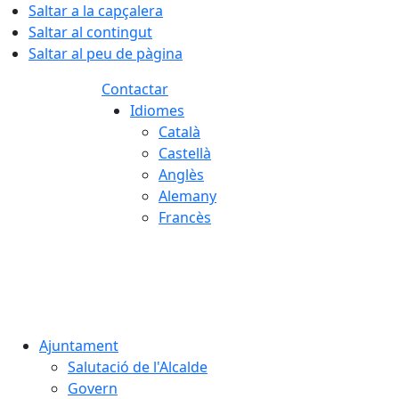
Saltar a la capçalera
Saltar al contingut
Saltar al peu de pàgina
Contactar
Idiomes
Català
Castellà
Anglès
Alemany
Francès
08.08.2026 | 09:08
Ajuntament
Salutació de l'Alcalde
Govern