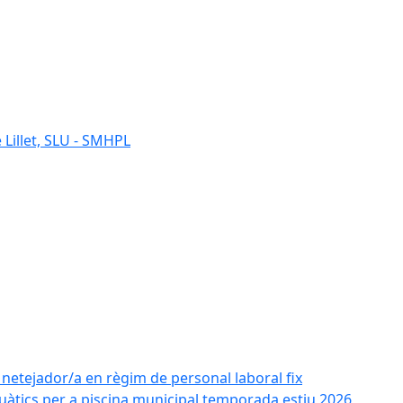
 Lillet, SLU - SMHPL
e netejador/a en règim de personal laboral fix
uàtics per a piscina municipal temporada estiu 2026