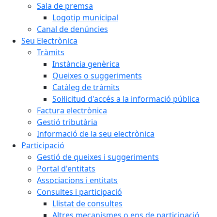
Sala de premsa
Logotip municipal
Canal de denúncies
Seu Electrònica
Tràmits
Instància genèrica
Queixes o suggeriments
Catàleg de tràmits
Sol·licitud d'accés a la informació pública
Factura electrònica
Gestió tributària
Informació de la seu electrònica
Participació
Gestió de queixes i suggeriments
Portal d'entitats
Associacions i entitats
Consultes i participació
Llistat de consultes
Altres mecanismes o ens de participació