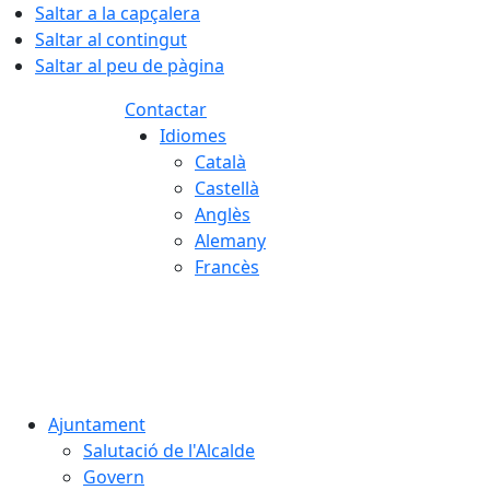
Saltar a la capçalera
Saltar al contingut
Saltar al peu de pàgina
Contactar
Idiomes
Català
Castellà
Anglès
Alemany
Francès
08.08.2026 | 13:37
Ajuntament
Salutació de l'Alcalde
Govern