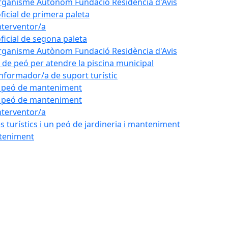
'Organisme Autònom Fundació Residència d'Avis
oficial de primera paleta
nterventor/a
oficial de segona paleta
'Organisme Autònom Fundació Residència d'Avis
l de peó per atendre la piscina municipal
'informador/a de suport turístic
de peó de manteniment
de peó de manteniment
nterventor/a
 turístics i un peó de jardineria i manteniment
nteniment