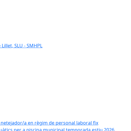
 Lillet, SLU - SMHPL
e netejador/a en règim de personal laboral fix
uàtics per a piscina municipal temporada estiu 2026