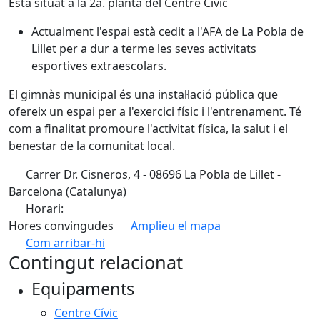
Està situat a la 2a. planta del Centre Cívic
Actualment l'espai està cedit a l'AFA de La Pobla de
Lillet per a dur a terme les seves activitats
esportives extraescolars.
El gimnàs municipal és una instal·lació pública que
ofereix un espai per a l'exercici físic i l'entrenament. Té
com a finalitat promoure l'activitat física, la salut i el
benestar de la comunitat local.
Carrer Dr. Cisneros, 4 - 08696 La Pobla de Lillet -
Barcelona (Catalunya)
Horari:
Hores convingudes
Amplieu el mapa
Com arribar-hi
Leaflet
| ©
OpenStreetMap
contributors
Contingut relacionat
+
Equipaments
−
Centre Cívic