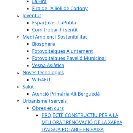
La Fira
Fira de l'Allioli de Codony
Joventut
Espai Jove - LaPobla
Com trobar-hi sentit
Medi Ambient i Sostenibilitat
Biosphere
Fotovoltaiques Ajuntament
Fotovoltaiques Pavelló Municipal
Vespa Asiàtica
Noves tecnologies
WiFi4EU
Salut
Atenció Primària Alt Berguedà
Urbanisme i serveis
Obres en curs
PROJECTE CONSTRUCTIU PER A LA
MILLORA I RENOVACIÓ DE LA XARXA
D'AIGUA POTABLE EN BAIXA