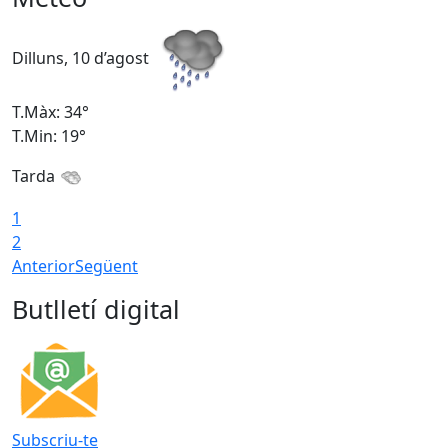
Dilluns, 10 d’agost
D
T.Màx: 34°
T
T.Min: 19°
T
Tarda
T
1
2
Anterior
Següent
Butlletí digital
Subscriu-te