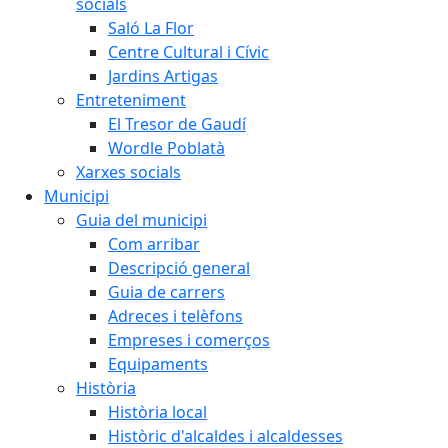
socials
Saló La Flor
Centre Cultural i Cívic
Jardins Artigas
Entreteniment
El Tresor de Gaudí
Wordle Poblatà
Xarxes socials
Municipi
Guia del municipi
Com arribar
Descripció general
Guia de carrers
Adreces i telèfons
Empreses i comerços
Equipaments
Història
Història local
Històric d'alcaldes i alcaldesses