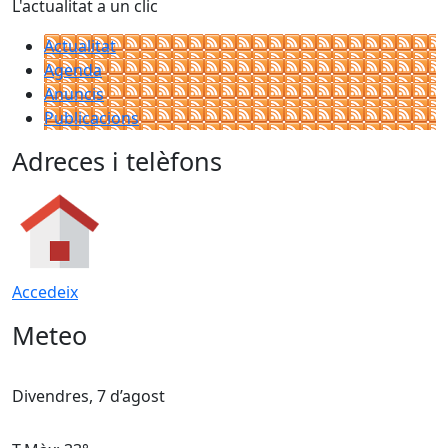
L'actualitat a un clic
Actualitat
Agenda
Anuncis
Publicacions
Adreces i telèfons
Accedeix
Meteo
Divendres, 7 d’agost
D