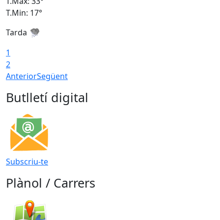
T.Màx: 33°
T
T.Min: 17°
T
Tarda
T
1
2
Anterior
Següent
Butlletí digital
Subscriu-te
Plànol / Carrers