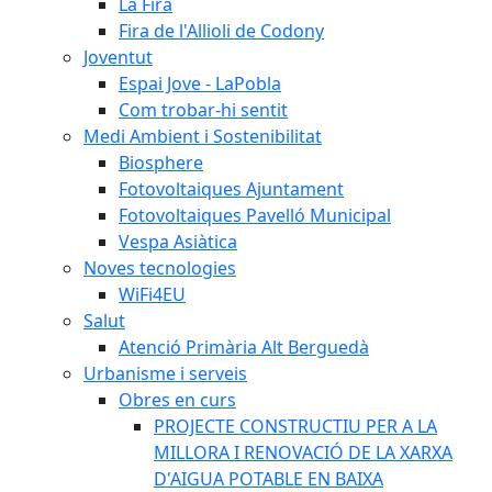
La Fira
Fira de l'Allioli de Codony
Joventut
Espai Jove - LaPobla
Com trobar-hi sentit
Medi Ambient i Sostenibilitat
Biosphere
Fotovoltaiques Ajuntament
Fotovoltaiques Pavelló Municipal
Vespa Asiàtica
Noves tecnologies
WiFi4EU
Salut
Atenció Primària Alt Berguedà
Urbanisme i serveis
Obres en curs
PROJECTE CONSTRUCTIU PER A LA
MILLORA I RENOVACIÓ DE LA XARXA
D'AIGUA POTABLE EN BAIXA