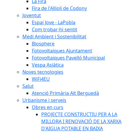
La Fira
Fira de l'Allioli de Codony
Joventut
Espai Jove - LaPobla
Com trobar-hi sentit
Medi Ambient i Sostenibilitat
Biosphere
Fotovoltaiques Ajuntament
Fotovoltaiques Pavelló Municipal
Vespa Asiàtica
Noves tecnologies
WiFi4EU
Salut
Atenció Primària Alt Berguedà
Urbanisme i serveis
Obres en curs
PROJECTE CONSTRUCTIU PER A LA
MILLORA I RENOVACIÓ DE LA XARXA
D'AIGUA POTABLE EN BAIXA