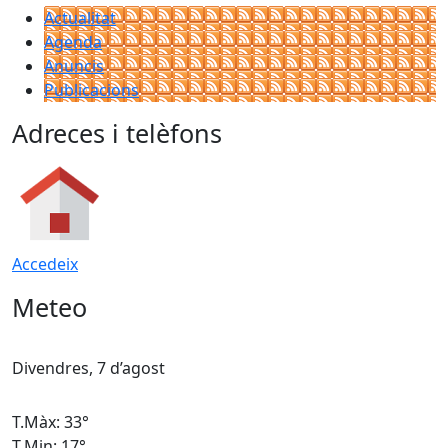
Actualitat
Agenda
Anuncis
Publicacions
Adreces i telèfons
Accedeix
Meteo
Divendres, 7 d’agost
D
T.Màx: 33°
T
T.Min: 17°
T