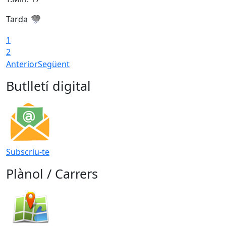
Tarda
T
1
2
Anterior
Següent
Butlletí digital
Subscriu-te
Plànol / Carrers