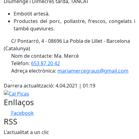
Diumenge i Dimecres tarda, TANCAT
Embotit artesà.
Productes del porc, pollastre, frescos, congelats i
també queviures.
C/ Pontarró, 4 - 08696 La Pobla de Lillet - Barcelona
(Catalunya)
Nom de contacte: Ma. Mercè
Telèfon:
653 87 20 42
Adreça electrònica:
mariamercegraus@gmail.com
Facebook
X
Darrera actualització: 4.04.2021 | 01:19
Cal Picas
Enllaços
Facebook
RSS
L'actualitat a un clic