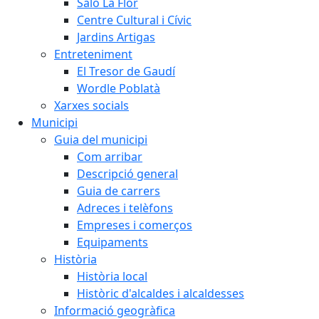
Saló La Flor
Centre Cultural i Cívic
Jardins Artigas
Entreteniment
El Tresor de Gaudí
Wordle Poblatà
Xarxes socials
Municipi
Guia del municipi
Com arribar
Descripció general
Guia de carrers
Adreces i telèfons
Empreses i comerços
Equipaments
Història
Història local
Històric d'alcaldes i alcaldesses
Informació geogràfica