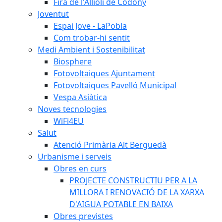
Fira de l'Allioli de Codony
Joventut
Espai Jove - LaPobla
Com trobar-hi sentit
Medi Ambient i Sostenibilitat
Biosphere
Fotovoltaiques Ajuntament
Fotovoltaiques Pavelló Municipal
Vespa Asiàtica
Noves tecnologies
WiFi4EU
Salut
Atenció Primària Alt Berguedà
Urbanisme i serveis
Obres en curs
PROJECTE CONSTRUCTIU PER A LA
MILLORA I RENOVACIÓ DE LA XARXA
D'AIGUA POTABLE EN BAIXA
Obres previstes