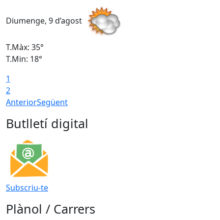
Diumenge, 9 d’agost
D
T.Màx: 35°
T
T.Min: 18°
T
1
T
2
Anterior
Següent
Butlletí digital
Subscriu-te
Plànol / Carrers