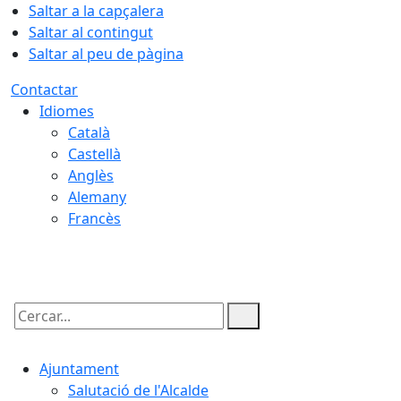
Saltar a la capçalera
Saltar al contingut
Saltar al peu de pàgina
Contactar
Idiomes
Català
Castellà
Anglès
Alemany
Francès
09.08.2026 | 01:04
Cercar:
Ajuntament
Salutació de l'Alcalde