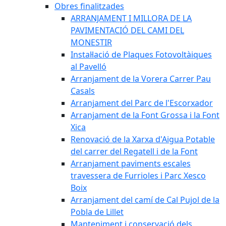
Obres finalitzades
ARRANJAMENT I MILLORA DE LA
PAVIMENTACIÓ DEL CAMI DEL
MONESTIR
Instal·lació de Plaques Fotovoltàiques
al Pavelló
Arranjament de la Vorera Carrer Pau
Casals
Arranjament del Parc de l'Escorxador
Arranjament de la Font Grossa i la Font
Xica
Renovació de la Xarxa d'Aigua Potable
del carrer del Regatell i de la Font
Arranjament paviments escales
travessera de Furrioles i Parc Xesco
Boix
Arranjament del camí de Cal Pujol de la
Pobla de Lillet
Manteniment i conservació dels