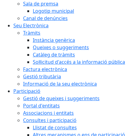
Sala de premsa
Logotip municipal
Canal de denúncies
Seu Electrònica
Tràmits
Instància genèrica
Queixes o suggeriments
Catàleg de tràmits
Sol·licitud d'accés a la informació pública
Factura electrònica
Gestió tributària
Informació de la seu electrònica
Participació
Gestió de queixes i suggeriments
Portal d'entitats
Associacions i entitats
Consultes i participació
Llistat de consultes
Altres mecanismes o ens de participació