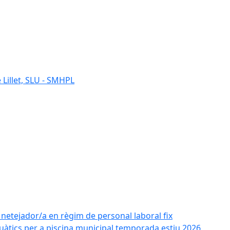
 Lillet, SLU - SMHPL
e netejador/a en règim de personal laboral fix
uàtics per a piscina municipal temporada estiu 2026