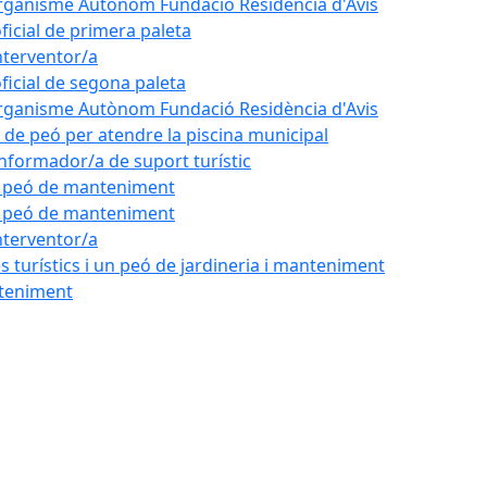
'Organisme Autònom Fundació Residència d'Avis
oficial de primera paleta
nterventor/a
oficial de segona paleta
'Organisme Autònom Fundació Residència d'Avis
l de peó per atendre la piscina municipal
'informador/a de suport turístic
de peó de manteniment
de peó de manteniment
nterventor/a
 turístics i un peó de jardineria i manteniment
nteniment