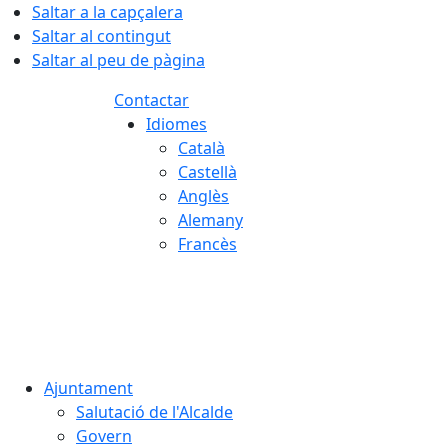
Saltar a la capçalera
Saltar al contingut
Saltar al peu de pàgina
Contactar
Idiomes
Català
Castellà
Anglès
Alemany
Francès
06.08.2026 | 11:35
Ajuntament
Salutació de l'Alcalde
Govern