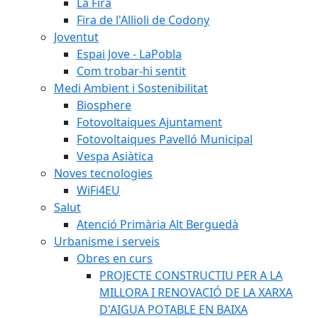
La Fira
Fira de l'Allioli de Codony
Joventut
Espai Jove - LaPobla
Com trobar-hi sentit
Medi Ambient i Sostenibilitat
Biosphere
Fotovoltaiques Ajuntament
Fotovoltaiques Pavelló Municipal
Vespa Asiàtica
Noves tecnologies
WiFi4EU
Salut
Atenció Primària Alt Berguedà
Urbanisme i serveis
Obres en curs
PROJECTE CONSTRUCTIU PER A LA
MILLORA I RENOVACIÓ DE LA XARXA
D'AIGUA POTABLE EN BAIXA