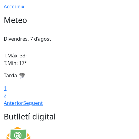
Accedeix
Meteo
Divendres, 7 d’agost
D
T.Màx: 33°
T
T.Min: 17°
T
Tarda
T
1
2
Anterior
Següent
Butlletí digital