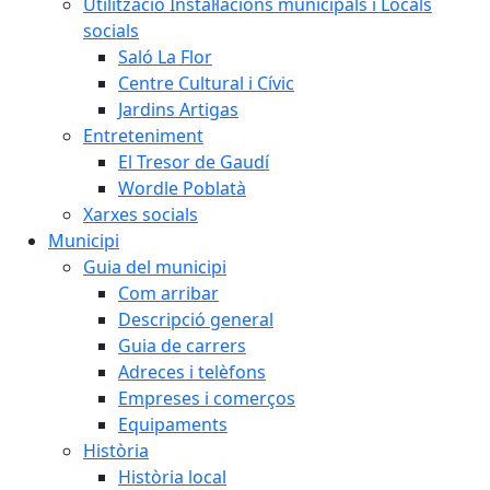
Utilització Instal·lacions municipals i Locals
socials
Saló La Flor
Centre Cultural i Cívic
Jardins Artigas
Entreteniment
El Tresor de Gaudí
Wordle Poblatà
Xarxes socials
Municipi
Guia del municipi
Com arribar
Descripció general
Guia de carrers
Adreces i telèfons
Empreses i comerços
Equipaments
Història
Història local