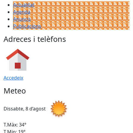
Actualitat
Agenda
Anuncis
Publicacions
Adreces i telèfons
Accedeix
Meteo
Dissabte, 8 d’agost
D
T.Màx: 34°
T
T.Min: 19°
T