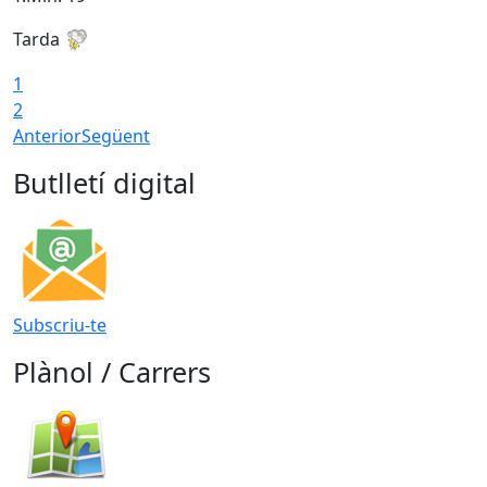
Tarda
T
1
2
Anterior
Següent
Butlletí digital
Subscriu-te
Plànol / Carrers