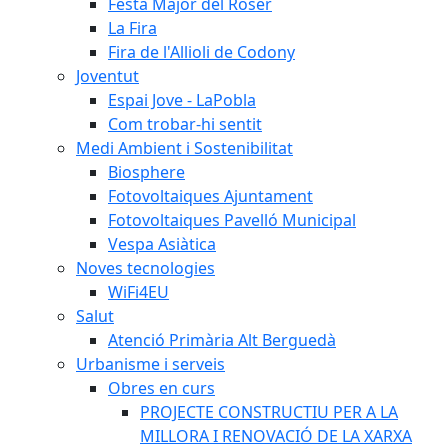
Festa Major del Roser
La Fira
Fira de l'Allioli de Codony
Joventut
Espai Jove - LaPobla
Com trobar-hi sentit
Medi Ambient i Sostenibilitat
Biosphere
Fotovoltaiques Ajuntament
Fotovoltaiques Pavelló Municipal
Vespa Asiàtica
Noves tecnologies
WiFi4EU
Salut
Atenció Primària Alt Berguedà
Urbanisme i serveis
Obres en curs
PROJECTE CONSTRUCTIU PER A LA
MILLORA I RENOVACIÓ DE LA XARXA