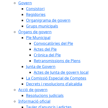
Govern
Consistori
Regidories
Organigrama de govern
Grups municipals
Òrgans de govern
Ple Municipal
Convocatòries del Ple
Actes del Ple
Crònica del Ple
Retransmissions de Plens
Junta de Govern
Actes de Junta de govern local
La Comissió Especial de Comptes
Decrets i resolucions d'alcaldia
Acció de govern
Resolucions judicials
Informació oficial
Tauler d'anuncis i edictes