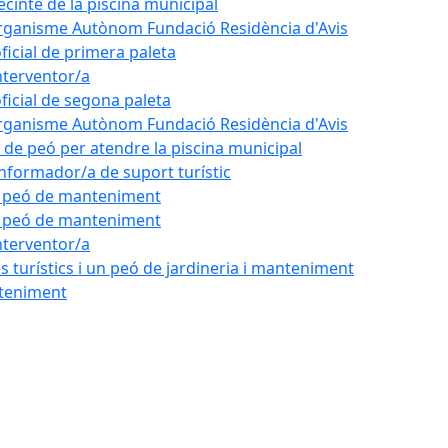
ecinte de la piscina municipal
'Organisme Autònom Fundació Residència d'Avis
oficial de primera paleta
nterventor/a
oficial de segona paleta
'Organisme Autònom Fundació Residència d'Avis
l de peó per atendre la piscina municipal
'informador/a de suport turístic
de peó de manteniment
de peó de manteniment
nterventor/a
 turístics i un peó de jardineria i manteniment
nteniment