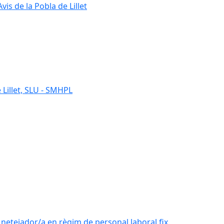
s de la Pobla de Lillet
 Lillet, SLU - SMHPL
e netejador/a en règim de personal laboral fix