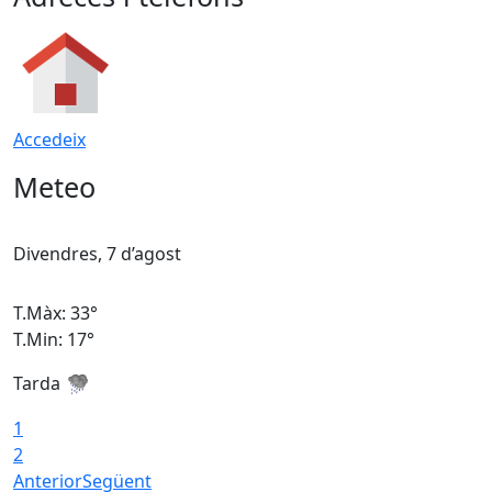
Accedeix
Meteo
Divendres, 7 d’agost
D
T.Màx: 33°
T
T.Min: 17°
T
Tarda
T
1
2
Anterior
Següent