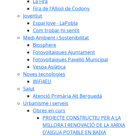
La Fira
Fira de l'Allioli de Codony
Joventut
Espai Jove - LaPobla
Com trobar-hi sentit
Medi Ambient i Sostenibilitat
Biosphere
Fotovoltaiques Ajuntament
Fotovoltaiques Pavelló Municipal
Vespa Asiàtica
Noves tecnologies
WiFi4EU
Salut
Atenció Primària Alt Berguedà
Urbanisme i serveis
Obres en curs
PROJECTE CONSTRUCTIU PER A LA
MILLORA I RENOVACIÓ DE LA XARXA
D'AIGUA POTABLE EN BAIXA