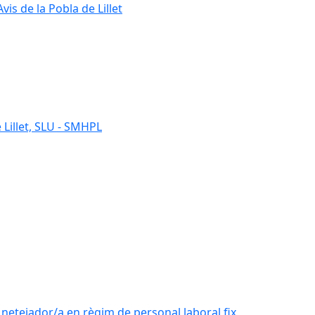
s de la Pobla de Lillet
 Lillet, SLU - SMHPL
e netejador/a en règim de personal laboral fix