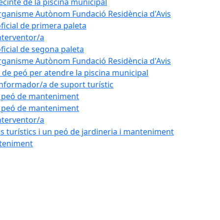
ecinte de la piscina municipal
'Organisme Autònom Fundació Residència d'Avis
oficial de primera paleta
nterventor/a
oficial de segona paleta
'Organisme Autònom Fundació Residència d'Avis
l de peó per atendre la piscina municipal
'informador/a de suport turístic
de peó de manteniment
de peó de manteniment
nterventor/a
 turístics i un peó de jardineria i manteniment
nteniment