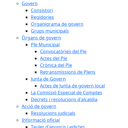
Govern
Consistori
Regidories
Organigrama de govern
Grups municipals
Òrgans de govern
Ple Municipal
Convocatòries del Ple
Actes del Ple
Crònica del Ple
Retransmissions de Plens
Junta de Govern
Actes de Junta de govern local
La Comissió Especial de Comptes
Decrets i resolucions d'alcaldia
Acció de govern
Resolucions judicials
Informació oficial
Tauler d'anuncis i edictes