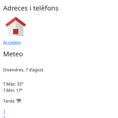
Adreces i telèfons
Accedeix
Meteo
Divendres, 7 d’agost
D
T.Màx: 33°
T
T.Min: 17°
T
Tarda
T
1