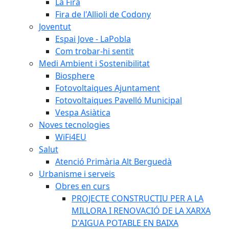
La Fira
Fira de l'Allioli de Codony
Joventut
Espai Jove - LaPobla
Com trobar-hi sentit
Medi Ambient i Sostenibilitat
Biosphere
Fotovoltaiques Ajuntament
Fotovoltaiques Pavelló Municipal
Vespa Asiàtica
Noves tecnologies
WiFi4EU
Salut
Atenció Primària Alt Berguedà
Urbanisme i serveis
Obres en curs
PROJECTE CONSTRUCTIU PER A LA
MILLORA I RENOVACIÓ DE LA XARXA
D'AIGUA POTABLE EN BAIXA