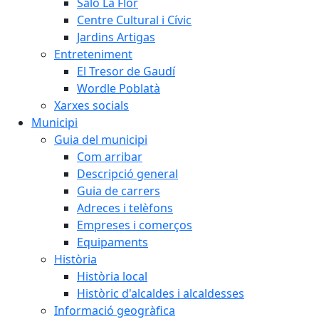
Saló La Flor
Centre Cultural i Cívic
Jardins Artigas
Entreteniment
El Tresor de Gaudí
Wordle Poblatà
Xarxes socials
Municipi
Guia del municipi
Com arribar
Descripció general
Guia de carrers
Adreces i telèfons
Empreses i comerços
Equipaments
Història
Història local
Històric d'alcaldes i alcaldesses
Informació geogràfica