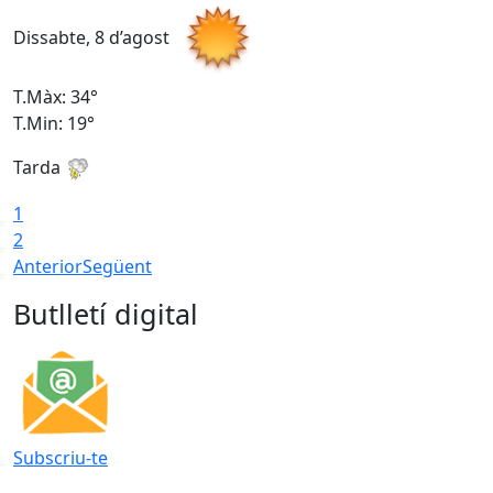
Dissabte, 8 d’agost
D
T.Màx: 34°
T
T.Min: 19°
T
Tarda
T
1
2
Anterior
Següent
Butlletí digital
Subscriu-te