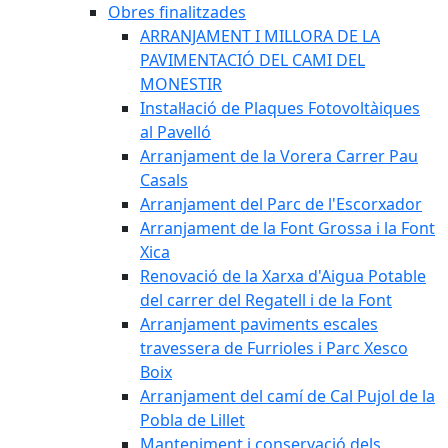
Obres finalitzades
ARRANJAMENT I MILLORA DE LA
PAVIMENTACIÓ DEL CAMI DEL
MONESTIR
Instal·lació de Plaques Fotovoltàiques
al Pavelló
Arranjament de la Vorera Carrer Pau
Casals
Arranjament del Parc de l'Escorxador
Arranjament de la Font Grossa i la Font
Xica
Renovació de la Xarxa d'Aigua Potable
del carrer del Regatell i de la Font
Arranjament paviments escales
travessera de Furrioles i Parc Xesco
Boix
Arranjament del camí de Cal Pujol de la
Pobla de Lillet
Manteniment i conservació dels