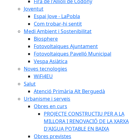
Fira de l'Allioli de Codony
Joventut
Espai Jove - LaPobla
Com trobar-hi sentit
Medi Ambient i Sostenibilitat
Biosphere
Fotovoltaiques Ajuntament
Fotovoltaiques Pavelló Municipal
Vespa Asiàtica
Noves tecnologies
WiFi4EU
Salut
Atenció Primària Alt Berguedà
Urbanisme i serveis
Obres en curs
PROJECTE CONSTRUCTIU PER A LA
MILLORA I RENOVACIÓ DE LA XARXA
D'AIGUA POTABLE EN BAIXA
Obres previstes