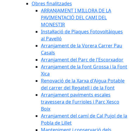
Obres finalitzades
ARRANJAMENT I MILLORA DE LA
PAVIMENTACIÓ DEL CAMI DEL
MONESTIR
Instal·lació de Plaques Fotovoltàiques
al Pavelló
Arranjament de la Vorera Carrer Pau
Casals
Arranjament del Parc de l'Escorxador
Arranjament de la Font Grossa i la Font
Xica
Renovació de la Xarxa d'Aigua Potable
del carrer del Regatell i de la Font
Arranjament paviments escales
travessera de Furrioles i Parc Xesco
Boix
Arranjament del camí de Cal Pujol de la
Pobla de Lillet
Manteniment i conservació dels