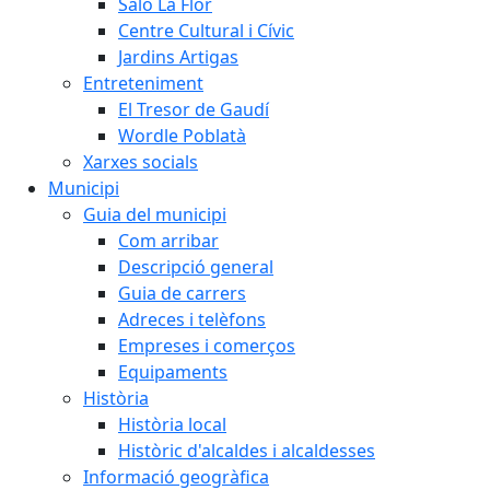
Saló La Flor
Centre Cultural i Cívic
Jardins Artigas
Entreteniment
El Tresor de Gaudí
Wordle Poblatà
Xarxes socials
Municipi
Guia del municipi
Com arribar
Descripció general
Guia de carrers
Adreces i telèfons
Empreses i comerços
Equipaments
Història
Història local
Històric d'alcaldes i alcaldesses
Informació geogràfica