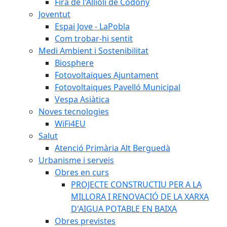
Fira de l'Allioli de Codony
Joventut
Espai Jove - LaPobla
Com trobar-hi sentit
Medi Ambient i Sostenibilitat
Biosphere
Fotovoltaiques Ajuntament
Fotovoltaiques Pavelló Municipal
Vespa Asiàtica
Noves tecnologies
WiFi4EU
Salut
Atenció Primària Alt Berguedà
Urbanisme i serveis
Obres en curs
PROJECTE CONSTRUCTIU PER A LA
MILLORA I RENOVACIÓ DE LA XARXA
D'AIGUA POTABLE EN BAIXA
Obres previstes