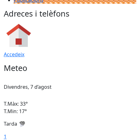
Adreces i telèfons
Accedeix
Meteo
Divendres, 7 d’agost
D
T.Màx: 33°
T
T.Min: 17°
T
Tarda
T
1