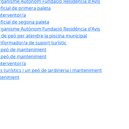
'Organisme Autònom Fundació Residència d'Avis
oficial de primera paleta
nterventor/a
oficial de segona paleta
'Organisme Autònom Fundació Residència d'Avis
l de peó per atendre la piscina municipal
'informador/a de suport turístic
de peó de manteniment
de peó de manteniment
nterventor/a
 turístics i un peó de jardineria i manteniment
nteniment