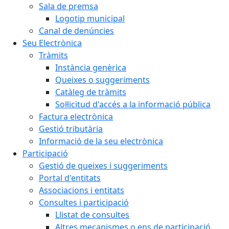
Sala de premsa
Logotip municipal
Canal de denúncies
Seu Electrònica
Tràmits
Instància genèrica
Queixes o suggeriments
Catàleg de tràmits
Sol·licitud d'accés a la informació pública
Factura electrònica
Gestió tributària
Informació de la seu electrònica
Participació
Gestió de queixes i suggeriments
Portal d'entitats
Associacions i entitats
Consultes i participació
Llistat de consultes
Altres mecanismes o ens de participació