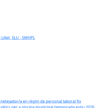
 Lillet, SLU - SMHPL
e netejador/a en règim de personal laboral fix
uàtics per a piscina municipal temporada estiu 2026