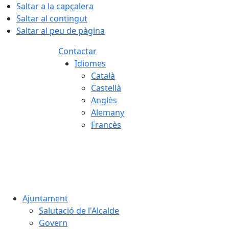
Saltar a la capçalera
Saltar al contingut
Saltar al peu de pàgina
Contactar
Idiomes
Català
Castellà
Anglès
Alemany
Francès
09.08.2026 | 10:46
Ajuntament
Salutació de l'Alcalde
Govern