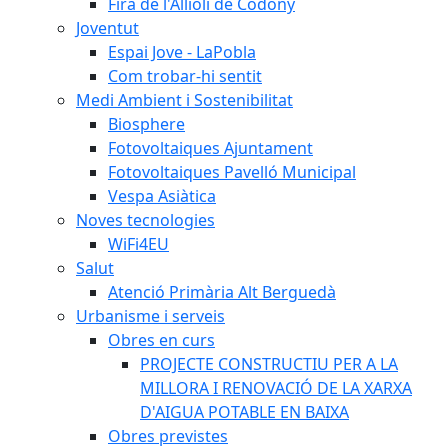
Fira de l'Allioli de Codony
Joventut
Espai Jove - LaPobla
Com trobar-hi sentit
Medi Ambient i Sostenibilitat
Biosphere
Fotovoltaiques Ajuntament
Fotovoltaiques Pavelló Municipal
Vespa Asiàtica
Noves tecnologies
WiFi4EU
Salut
Atenció Primària Alt Berguedà
Urbanisme i serveis
Obres en curs
PROJECTE CONSTRUCTIU PER A LA
MILLORA I RENOVACIÓ DE LA XARXA
D'AIGUA POTABLE EN BAIXA
Obres previstes