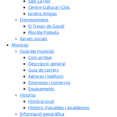
Saló La Flor
Centre Cultural i Cívic
Jardins Artigas
Entreteniment
El Tresor de Gaudí
Wordle Poblatà
Xarxes socials
Municipi
Guia del municipi
Com arribar
Descripció general
Guia de carrers
Adreces i telèfons
Empreses i comerços
Equipaments
Història
Història local
Històric d'alcaldes i alcaldesses
Informació geogràfica