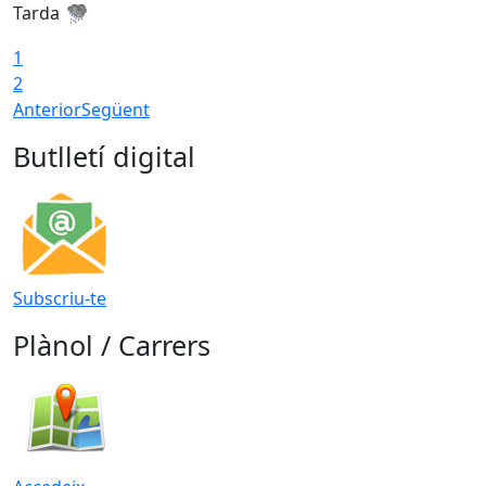
Tarda
T
1
2
Anterior
Següent
Butlletí digital
Subscriu-te
Plànol / Carrers