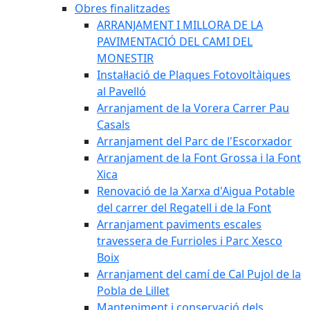
Obres finalitzades
ARRANJAMENT I MILLORA DE LA
PAVIMENTACIÓ DEL CAMI DEL
MONESTIR
Instal·lació de Plaques Fotovoltàiques
al Pavelló
Arranjament de la Vorera Carrer Pau
Casals
Arranjament del Parc de l'Escorxador
Arranjament de la Font Grossa i la Font
Xica
Renovació de la Xarxa d'Aigua Potable
del carrer del Regatell i de la Font
Arranjament paviments escales
travessera de Furrioles i Parc Xesco
Boix
Arranjament del camí de Cal Pujol de la
Pobla de Lillet
Manteniment i conservació dels