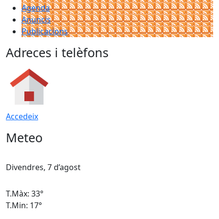
Agenda
Anuncis
Publicacions
Adreces i telèfons
Accedeix
Meteo
Divendres, 7 d’agost
D
T.Màx: 33°
T
T.Min: 17°
T