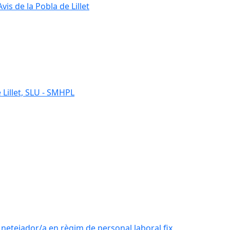
s de la Pobla de Lillet
 Lillet, SLU - SMHPL
e netejador/a en règim de personal laboral fix