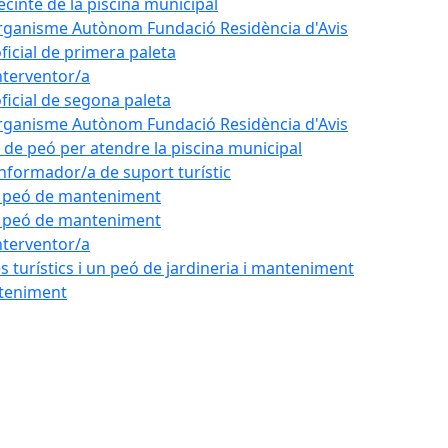
ecinte de la piscina municipal
'Organisme Autònom Fundació Residència d'Avis
oficial de primera paleta
nterventor/a
oficial de segona paleta
'Organisme Autònom Fundació Residència d'Avis
l de peó per atendre la piscina municipal
'informador/a de suport turístic
de peó de manteniment
de peó de manteniment
nterventor/a
 turístics i un peó de jardineria i manteniment
nteniment