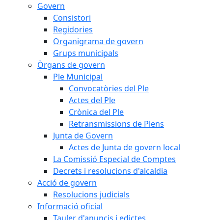
Govern
Consistori
Regidories
Organigrama de govern
Grups municipals
Òrgans de govern
Ple Municipal
Convocatòries del Ple
Actes del Ple
Crònica del Ple
Retransmissions de Plens
Junta de Govern
Actes de Junta de govern local
La Comissió Especial de Comptes
Decrets i resolucions d'alcaldia
Acció de govern
Resolucions judicials
Informació oficial
Tauler d'anuncis i edictes