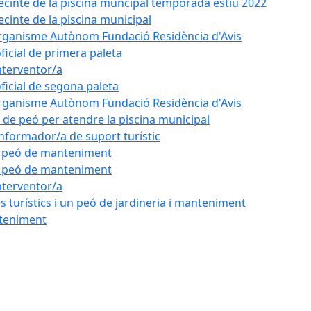
recinte de la piscina muncipal temporada estiu 2022
ecinte de la piscina municipal
'Organisme Autònom Fundació Residència d'Avis
oficial de primera paleta
nterventor/a
oficial de segona paleta
'Organisme Autònom Fundació Residència d'Avis
l de peó per atendre la piscina municipal
'informador/a de suport turístic
de peó de manteniment
de peó de manteniment
nterventor/a
 turístics i un peó de jardineria i manteniment
nteniment