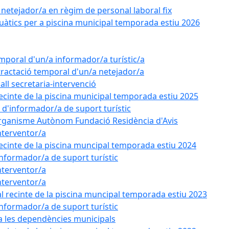
e netejador/a en règim de personal laboral fix
uàtics per a piscina municipal temporada estiu 2026
emporal d'un/a informador/a turístic/a
tractació temporal d'un/a netejador/a
all secretaria-intervenció
recinte de la piscina municipal temporada estiu 2025
l d'informador/a de suport turístic
'Organisme Autònom Fundació Residència d'Avis
nterventor/a
recinte de la piscina muncipal temporada estiu 2024
'informador/a de suport turístic
nterventor/a
nterventor/a
l recinte de la piscina muncipal temporada estiu 2023
'informador/a de suport turístic
 a les dependències municipals