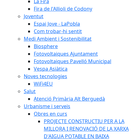
La Fira
Fira de l'Allioli de Codony
Joventut
Espai Jove - LaPobla
Com trobar-hi sentit
Medi Ambient i Sostenibilitat
Biosphere
Fotovoltaiques Ajuntament
Fotovoltaiques Pavelló Municipal
Vespa Asiàtica
Noves tecnologies
WiFi4EU
Salut
Atenció Primària Alt Berguedà
Urbanisme i serveis
Obres en curs
PROJECTE CONSTRUCTIU PER A LA
MILLORA I RENOVACIÓ DE LA XARXA
D'AIGUA POTABLE EN BAIXA