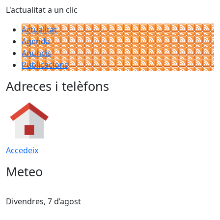
L'actualitat a un clic
Actualitat
Agenda
Anuncis
Publicacions
Adreces i telèfons
Accedeix
Meteo
Divendres, 7 d’agost
D