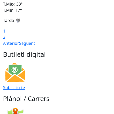
T.Màx: 33°
T
T.Min: 17°
T
Tarda
T
1
2
Anterior
Següent
Butlletí digital
Subscriu-te
Plànol / Carrers