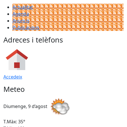
Actualitat
Agenda
Anuncis
Publicacions
Adreces i telèfons
Accedeix
Meteo
Diumenge, 9 d’agost
D
T.Màx: 35°
T