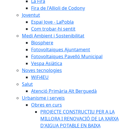
La Fira
Fira de l'Allioli de Codony
Joventut
Espai Jove - LaPobla
Com trobar-hi sentit
Medi Ambient i Sostenibilitat
Biosphere
Fotovoltaiques Ajuntament
Fotovoltaiques Pavelló Municipal
Vespa Asiàtica
Noves tecnologies
WiFi4EU
Salut
Atenció Primària Alt Berguedà
Urbanisme i serveis
Obres en curs
PROJECTE CONSTRUCTIU PER A LA
MILLORA I RENOVACIÓ DE LA XARXA
D'AIGUA POTABLE EN BAIXA