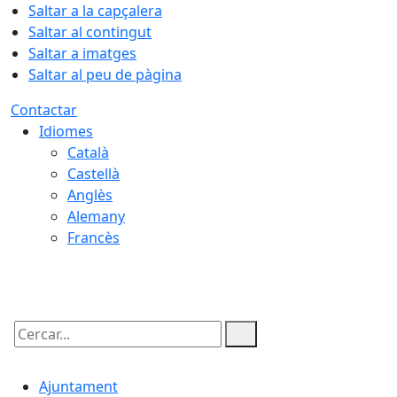
Saltar a la capçalera
Saltar al contingut
Saltar a imatges
Saltar al peu de pàgina
Contactar
Idiomes
Català
Castellà
Anglès
Alemany
Francès
09.08.2026 | 04:20
Cercar:
Ajuntament