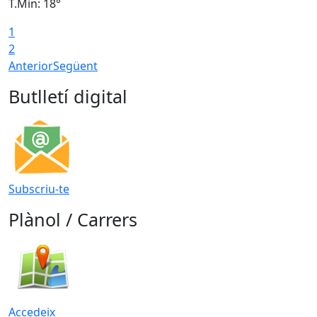
T.Min: 18°
T
1
T
2
Anterior
Següent
Butlletí digital
Subscriu-te
Plànol / Carrers
Accedeix