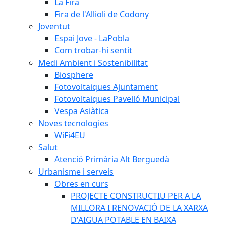
La Fira
Fira de l'Allioli de Codony
Joventut
Espai Jove - LaPobla
Com trobar-hi sentit
Medi Ambient i Sostenibilitat
Biosphere
Fotovoltaiques Ajuntament
Fotovoltaiques Pavelló Municipal
Vespa Asiàtica
Noves tecnologies
WiFi4EU
Salut
Atenció Primària Alt Berguedà
Urbanisme i serveis
Obres en curs
PROJECTE CONSTRUCTIU PER A LA
MILLORA I RENOVACIÓ DE LA XARXA
D'AIGUA POTABLE EN BAIXA