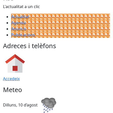
L'actualitat a un clic
Actualitat
Agenda
Anuncis
Publicacions
Adreces i telèfons
Accedeix
Meteo
Dilluns, 10 d’agost
D