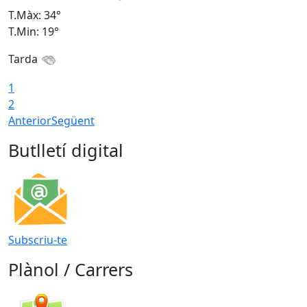
T.Màx: 34°
T
T.Min: 19°
T
Tarda
T
1
2
Anterior
Següent
Butlletí digital
Subscriu-te
Plànol / Carrers