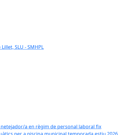
 Lillet, SLU - SMHPL
e netejador/a en règim de personal laboral fix
uàtics per a piscina municipal temporada estiu 2026