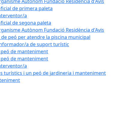
'Organisme Autònom Fundació Residència d'Avis
oficial de primera paleta
nterventor/a
oficial de segona paleta
'Organisme Autònom Fundació Residència d'Avis
l de peó per atendre la piscina municipal
'informador/a de suport turístic
de peó de manteniment
de peó de manteniment
nterventor/a
 turístics i un peó de jardineria i manteniment
nteniment