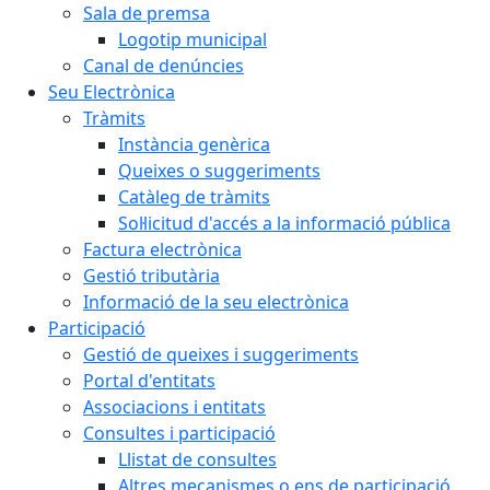
Sala de premsa
Logotip municipal
Canal de denúncies
Seu Electrònica
Tràmits
Instància genèrica
Queixes o suggeriments
Catàleg de tràmits
Sol·licitud d'accés a la informació pública
Factura electrònica
Gestió tributària
Informació de la seu electrònica
Participació
Gestió de queixes i suggeriments
Portal d'entitats
Associacions i entitats
Consultes i participació
Llistat de consultes
Altres mecanismes o ens de participació