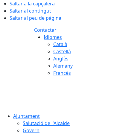
Saltar a la capçalera
Saltar al contingut
Saltar al peu de pàgina
Contactar
Idiomes
Català
Castellà
Anglès
Alemany
Francès
06.08.2026 | 13:32
Ajuntament
Salutació de l'Alcalde
Govern