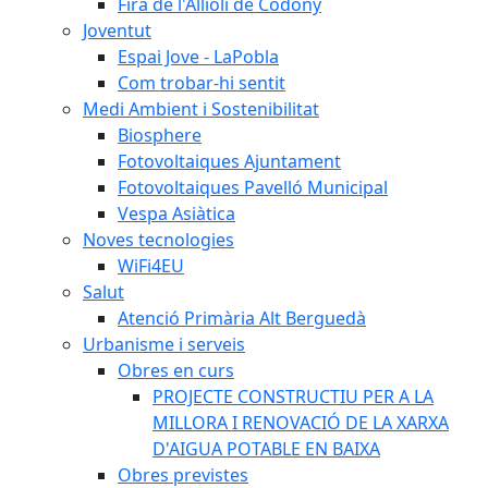
Fira de l'Allioli de Codony
Joventut
Espai Jove - LaPobla
Com trobar-hi sentit
Medi Ambient i Sostenibilitat
Biosphere
Fotovoltaiques Ajuntament
Fotovoltaiques Pavelló Municipal
Vespa Asiàtica
Noves tecnologies
WiFi4EU
Salut
Atenció Primària Alt Berguedà
Urbanisme i serveis
Obres en curs
PROJECTE CONSTRUCTIU PER A LA
MILLORA I RENOVACIÓ DE LA XARXA
D'AIGUA POTABLE EN BAIXA
Obres previstes