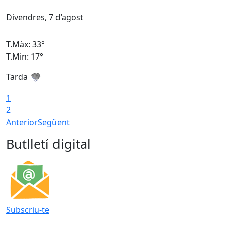
Divendres, 7 d’agost
D
T.Màx: 33°
T
T.Min: 17°
T
Tarda
T
1
2
Anterior
Següent
Butlletí digital
Subscriu-te