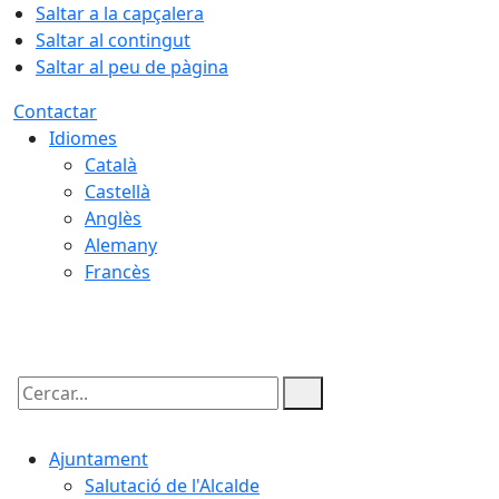
Saltar a la capçalera
Saltar al contingut
Saltar al peu de pàgina
Contactar
Idiomes
Català
Castellà
Anglès
Alemany
Francès
07.08.2026 | 03:59
Cercar:
Ajuntament
Salutació de l'Alcalde