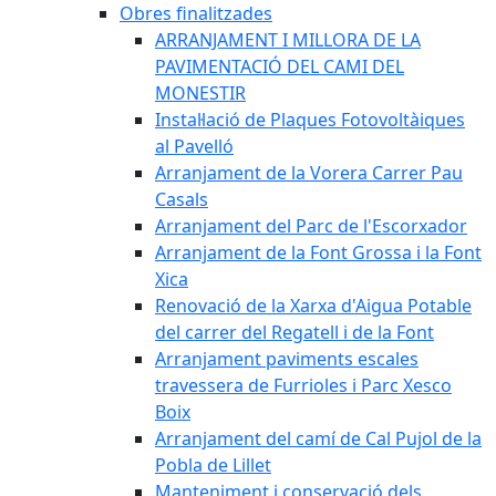
Obres finalitzades
ARRANJAMENT I MILLORA DE LA
PAVIMENTACIÓ DEL CAMI DEL
MONESTIR
Instal·lació de Plaques Fotovoltàiques
al Pavelló
Arranjament de la Vorera Carrer Pau
Casals
Arranjament del Parc de l'Escorxador
Arranjament de la Font Grossa i la Font
Xica
Renovació de la Xarxa d'Aigua Potable
del carrer del Regatell i de la Font
Arranjament paviments escales
travessera de Furrioles i Parc Xesco
Boix
Arranjament del camí de Cal Pujol de la
Pobla de Lillet
Manteniment i conservació dels