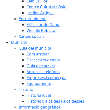
Saló La Flor
Centre Cultural i Cívic
Jardins Artigas
Entreteniment
El Tresor de Gaudí
Wordle Poblatà
Xarxes socials
Municipi
Guia del municipi
Com arribar
Descripció general
Guia de carrers
Adreces i telèfons
Empreses i comerços
Equipaments
Història
Història local
Històric d'alcaldes i alcaldesses
Informació geogràfica