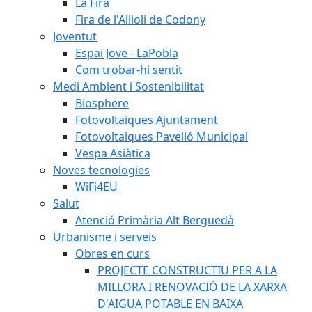
La Fira
Fira de l'Allioli de Codony
Joventut
Espai Jove - LaPobla
Com trobar-hi sentit
Medi Ambient i Sostenibilitat
Biosphere
Fotovoltaiques Ajuntament
Fotovoltaiques Pavelló Municipal
Vespa Asiàtica
Noves tecnologies
WiFi4EU
Salut
Atenció Primària Alt Berguedà
Urbanisme i serveis
Obres en curs
PROJECTE CONSTRUCTIU PER A LA
MILLORA I RENOVACIÓ DE LA XARXA
D'AIGUA POTABLE EN BAIXA