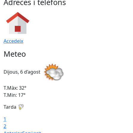
Adreces i telèfons
Accedeix
Meteo
Dijous, 6 d’agost
D
T.Màx: 32°
T
T.Min: 17°
T
Tarda
T
1
2