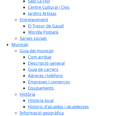
Saló La Flor
Centre Cultural i Cívic
Jardins Artigas
Entreteniment
El Tresor de Gaudí
Wordle Poblatà
Xarxes socials
Municipi
Guia del municipi
Com arribar
Descripció general
Guia de carrers
Adreces i telèfons
Empreses i comerços
Equipaments
Història
Història local
Històric d'alcaldes i alcaldesses
Informació geogràfica