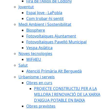
Fira de l'Allioli de Codony
Joventut
Espai Jove - LaPobla
Com trobar-hi sentit
Medi Ambient i Sostenibilitat
Biosphere
Fotovoltaiques Ajuntament
Fotovoltaiques Pavelló Municipal
Vespa Asiàtica
Noves tecnologies
WiFi4EU
Salut
Atenció Primària Alt Berguedà
Urbanisme i serveis
Obres en curs
PROJECTE CONSTRUCTIU PER A LA
MILLORA I RENOVACIÓ DE LA XARXA
D'AIGUA POTABLE EN BAIXA
Obres previstes