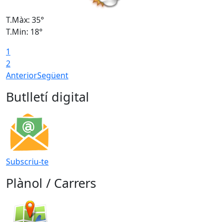
T.Màx: 35°
T
T.Min: 18°
T
1
T
2
Anterior
Següent
Butlletí digital
Subscriu-te
Plànol / Carrers