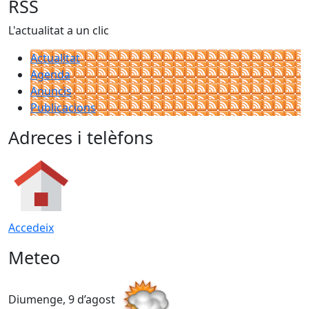
RSS
L'actualitat a un clic
Actualitat
Agenda
Anuncis
Publicacions
Adreces i telèfons
Accedeix
Meteo
Diumenge, 9 d’agost
D