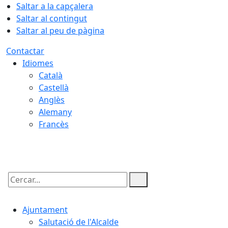
Saltar a la capçalera
Saltar al contingut
Saltar al peu de pàgina
Contactar
Idiomes
Català
Castellà
Anglès
Alemany
Francès
09.08.2026 | 06:01
Cercar:
Ajuntament
Salutació de l'Alcalde