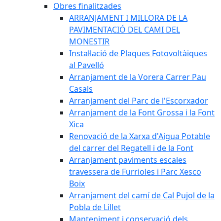
Obres finalitzades
ARRANJAMENT I MILLORA DE LA
PAVIMENTACIÓ DEL CAMI DEL
MONESTIR
Instal·lació de Plaques Fotovoltàiques
al Pavelló
Arranjament de la Vorera Carrer Pau
Casals
Arranjament del Parc de l'Escorxador
Arranjament de la Font Grossa i la Font
Xica
Renovació de la Xarxa d'Aigua Potable
del carrer del Regatell i de la Font
Arranjament paviments escales
travessera de Furrioles i Parc Xesco
Boix
Arranjament del camí de Cal Pujol de la
Pobla de Lillet
Manteniment i conservació dels