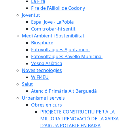
La Fira
Fira de l'Allioli de Codony
Joventut
Espai Jove - LaPobla
Com trobar-hi sentit
Medi Ambient i Sostenibilitat
Biosphere
Fotovoltaiques Ajuntament
Fotovoltaiques Pavelló Municipal
Vespa Asiàtica
Noves tecnologies
WiFi4EU
Salut
Atenció Primària Alt Berguedà
Urbanisme i serveis
Obres en curs
PROJECTE CONSTRUCTIU PER A LA
MILLORA I RENOVACIÓ DE LA XARXA
D'AIGUA POTABLE EN BAIXA