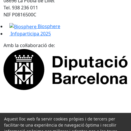
08696 La Pobla de Lillet
Tel. 938 236 011
NIF P0816500C
Biosphere
Infoparticipa 2025
Amb la col·laboració de:
Aquest lloc web fa servir cookies pròpies i de tercers per
facilitar-te una experiència de navegació òptima i recollir