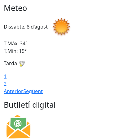
Meteo
Dissabte, 8 d’agost
D
T.Màx: 34°
T
T.Min: 19°
T
Tarda
T
1
2
Anterior
Següent
Butlletí digital