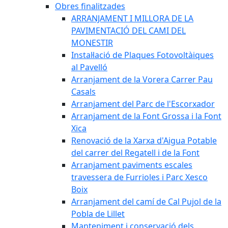
Obres finalitzades
ARRANJAMENT I MILLORA DE LA
PAVIMENTACIÓ DEL CAMI DEL
MONESTIR
Instal·lació de Plaques Fotovoltàiques
al Pavelló
Arranjament de la Vorera Carrer Pau
Casals
Arranjament del Parc de l'Escorxador
Arranjament de la Font Grossa i la Font
Xica
Renovació de la Xarxa d'Aigua Potable
del carrer del Regatell i de la Font
Arranjament paviments escales
travessera de Furrioles i Parc Xesco
Boix
Arranjament del camí de Cal Pujol de la
Pobla de Lillet
Manteniment i conservació dels