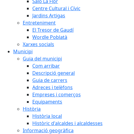
Saló La Flor
Centre Cultural i Cívic
Jardins Artigas
Entreteniment
El Tresor de Gaudí
Wordle Poblatà
Xarxes socials
Municipi
Guia del municipi
Com arribar
Descripció general
Guia de carrers
Adreces i telèfons
Empreses i comerços
Equipaments
Història
Història local
Històric d'alcaldes i alcaldesses
Informació geogràfica