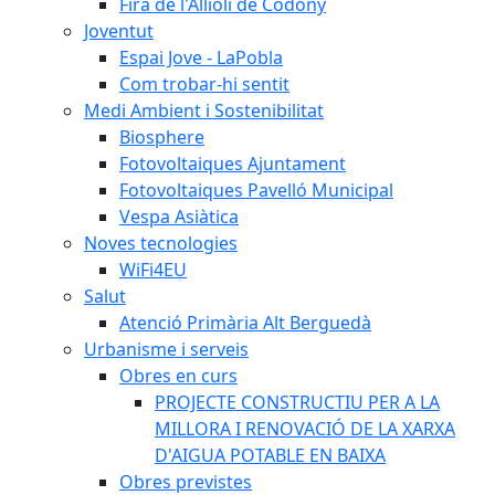
Fira de l'Allioli de Codony
Joventut
Espai Jove - LaPobla
Com trobar-hi sentit
Medi Ambient i Sostenibilitat
Biosphere
Fotovoltaiques Ajuntament
Fotovoltaiques Pavelló Municipal
Vespa Asiàtica
Noves tecnologies
WiFi4EU
Salut
Atenció Primària Alt Berguedà
Urbanisme i serveis
Obres en curs
PROJECTE CONSTRUCTIU PER A LA
MILLORA I RENOVACIÓ DE LA XARXA
D'AIGUA POTABLE EN BAIXA
Obres previstes