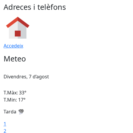
Adreces i telèfons
Accedeix
Meteo
Divendres, 7 d’agost
D
T.Màx: 33°
T
T.Min: 17°
T
Tarda
T
1
2