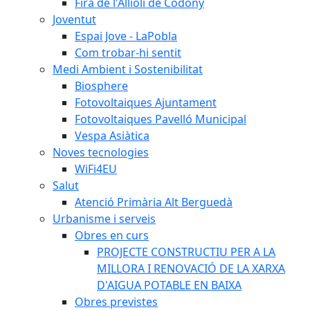
Fira de l'Allioli de Codony
Joventut
Espai Jove - LaPobla
Com trobar-hi sentit
Medi Ambient i Sostenibilitat
Biosphere
Fotovoltaiques Ajuntament
Fotovoltaiques Pavelló Municipal
Vespa Asiàtica
Noves tecnologies
WiFi4EU
Salut
Atenció Primària Alt Berguedà
Urbanisme i serveis
Obres en curs
PROJECTE CONSTRUCTIU PER A LA
MILLORA I RENOVACIÓ DE LA XARXA
D'AIGUA POTABLE EN BAIXA
Obres previstes