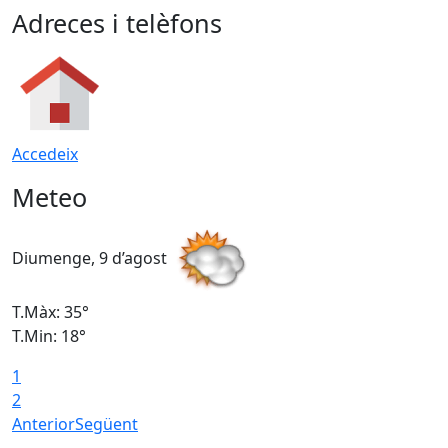
Adreces i telèfons
Accedeix
Meteo
Diumenge, 9 d’agost
D
T.Màx: 35°
T
T.Min: 18°
T
1
T
2
Anterior
Següent