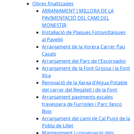
Obres finalitzades
ARRANJAMENT I MILLORA DE LA
PAVIMENTACIÓ DEL CAMI DEL
MONESTIR
Instal·lació de Plaques Fotovoltàiques
al Pavelló
Arranjament de la Vorera Carrer Pau
Casals
Arranjament del Parc de l'Escorxador
Arranjament de la Font Grossa i la Font
Xica
Renovació de la Xarxa d'Aigua Potable
del carrer del Regatell i de la Font
Arranjament paviments escales
travessera de Furrioles i Parc Xesco
Boix
Arranjament del camí de Cal Pujol de la
Pobla de Lillet
Manteniment i conservació dels