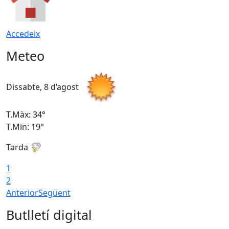
Accedeix
Meteo
Dissabte, 8 d’agost
D
T.Màx: 34°
T
T.Min: 19°
T
Tarda
T
1
2
Anterior
Següent
Butlletí digital