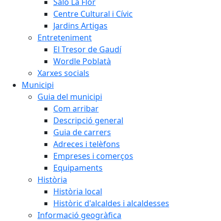
Saló La Flor
Centre Cultural i Cívic
Jardins Artigas
Entreteniment
El Tresor de Gaudí
Wordle Poblatà
Xarxes socials
Municipi
Guia del municipi
Com arribar
Descripció general
Guia de carrers
Adreces i telèfons
Empreses i comerços
Equipaments
Història
Història local
Històric d'alcaldes i alcaldesses
Informació geogràfica