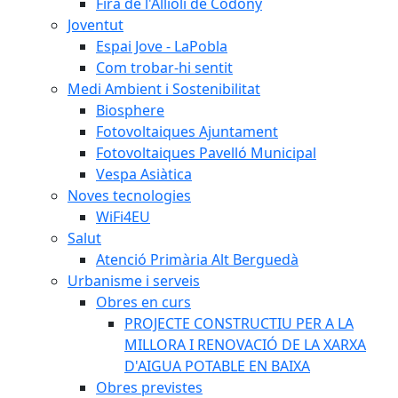
Fira de l'Allioli de Codony
Joventut
Espai Jove - LaPobla
Com trobar-hi sentit
Medi Ambient i Sostenibilitat
Biosphere
Fotovoltaiques Ajuntament
Fotovoltaiques Pavelló Municipal
Vespa Asiàtica
Noves tecnologies
WiFi4EU
Salut
Atenció Primària Alt Berguedà
Urbanisme i serveis
Obres en curs
PROJECTE CONSTRUCTIU PER A LA
MILLORA I RENOVACIÓ DE LA XARXA
D'AIGUA POTABLE EN BAIXA
Obres previstes