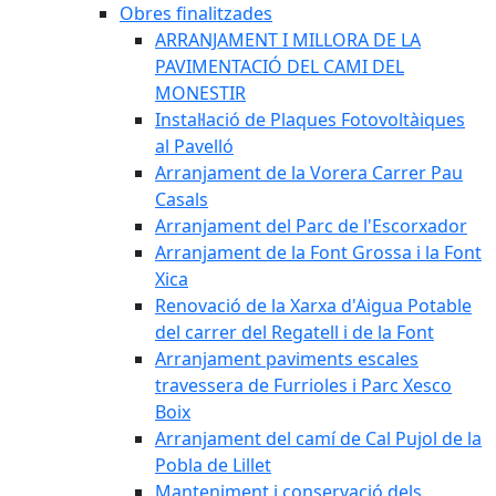
Obres finalitzades
ARRANJAMENT I MILLORA DE LA
PAVIMENTACIÓ DEL CAMI DEL
MONESTIR
Instal·lació de Plaques Fotovoltàiques
al Pavelló
Arranjament de la Vorera Carrer Pau
Casals
Arranjament del Parc de l'Escorxador
Arranjament de la Font Grossa i la Font
Xica
Renovació de la Xarxa d'Aigua Potable
del carrer del Regatell i de la Font
Arranjament paviments escales
travessera de Furrioles i Parc Xesco
Boix
Arranjament del camí de Cal Pujol de la
Pobla de Lillet
Manteniment i conservació dels